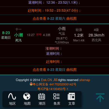
退潮时间： 12:36 - 23:52(1.1米)；
赶海时间：19:52 - 23:52(47.0分)；
点击查看
8-22 星期六
曲线图
小雨
十一
轻浪
4级
8-23
气温
小潮
1.2米
28.3km/h
13:27
???
4.3米
星期日
29.87°C
西北风
死汛
Max1.4米
气压995hpa
涨潮时间：
退潮时间：
赶海时间：
点击查看
8-23 星期日
曲线图
All
Copyright © 2014
Eisk.CN
.
rights reserved
sitemap
粤公网安备 44170202000142号
粤ICP备14100453号-1
地区
地图
潮历
鱼库
文章