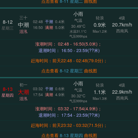
点击查看
8-11 星期二
曲线图
小雨
三十
轻浪
4级
气温
8-12
02:48
干潮
0.4米
中潮
0.9米
20.7km/h
30.49°C
16:50
满潮
5.0米
星期三
西南风
活汛
Max1.2米
水温31.1°C
气压999hpa
涨潮时间： 02:48 - 16:50(5.0米)；
退潮时间： 16:50 - 23:59(??米)
赶海时间：前天22:48 - 02:48(79.0分)；
点击查看
8-12 星期三
曲线图
小雨
初一
轻浪
4级
8-13
03:32
干潮
0.6米
气温
大潮
1.1米
22.9km/h
17:54
满潮
4.9米
星期四
30.32°C
西南风
活汛
Max1.3米
气压999hpa
涨潮时间： 03:32 - 17:54(4.9米)；
退潮时间： 17:54 - 23:59(??米)
赶海时间：前天23:32 - 03:32(71.5分)；
点击查看
8-13 星期四
曲线图