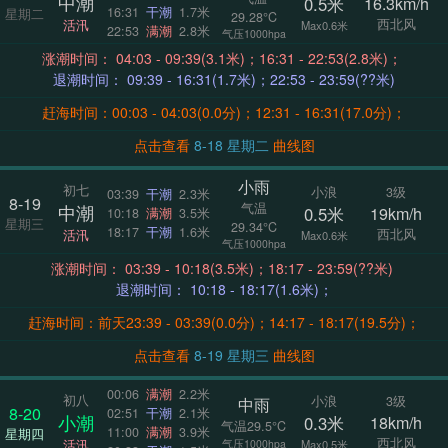
中潮
0.5米
16.3km/h
16:31
干潮
1.7米
星期二
29.28°C
西北风
活汛
Max0.6米
22:53
满潮
2.8米
气压1000hpa
涨潮时间： 04:03 - 09:39(3.1米)；16:31 - 22:53(2.8米)；
退潮时间： 09:39 - 16:31(1.7米)；22:53 - 23:59(??米)
赶海时间：00:03 - 04:03(0.0分)；12:31 - 16:31(17.0分)；
点击查看
8-18 星期二
曲线图
小雨
初七
小浪
3级
03:39
干潮
2.3米
8-19
气温
中潮
0.5米
19km/h
10:18
满潮
3.5米
星期三
29.34°C
18:17
干潮
1.6米
西北风
活汛
Max0.6米
气压1000hpa
涨潮时间： 03:39 - 10:18(3.5米)；18:17 - 23:59(??米)
退潮时间： 10:18 - 18:17(1.6米)；
赶海时间：前天23:39 - 03:39(0.0分)；14:17 - 18:17(19.5分)；
点击查看
8-19 星期三
曲线图
00:06
满潮
2.2米
初八
小浪
3级
中雨
8-20
02:51
干潮
2.1米
小潮
0.3米
18km/h
气温29.5°C
11:00
满潮
3.9米
星期四
西北风
活汛
气压1000hpa
Max0.5米