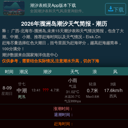
潮汐表精灵App版本下载
下载
全国潮汐表和天气风浪查询软件。
2026年涠洲岛潮汐天气简报 - 潮历
释： 广西-北海市-涠洲岛,未来15天潮汐表和天气情况简报，包含了大
潮、中潮、小潮、推荐赶海时间以及天气情况 - Eisk.Cn
赶海尽量选择红色大潮日，括号里面为赶海评分，越高赶海越简单，
100分满分！
潮汐数据来自国家海洋信息中心
仅供参考，需要结合实际情况,注意潮水升高，切勿下海
时间
潮况
潮汐
天气
浪
风
小雨
廿七
轻浪
3级
气温
8-09
中潮
0.7米
17.6km/h
13:41
???
4.7米
31.02°C
星期日
西风
死汛
Max0.8米
水温30.7°C
气压999hpa
涨潮时间：
退潮时间：
赶海时间：