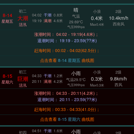
晴
初二
小浪
2级
8-14
04:02
干潮
0.8米
气温
大潮
0.4米
10.4km/h
19:19
满潮
4.6米
星期五
29.69°C
西南风
活汛
Max0.4米
气压999hpa
涨潮时间： 04:02 - 19:19(4.6米)；
退潮时间： 19:19 - 23:59(??米)
赶海时间：00:02 - 04:02(62.5分)；
点击查看
8-14 星期五
曲线图
初三
小浪
2级
小雨
8-15
04:33
干潮
1.2米
巨潮
0.3米
9.8km/h
气温29.5°C
20:11
满潮
4.2米
星期六
西风
活汛
气压999hpa
Max0.3米
涨潮时间： 04:33 - 20:11(4.2米)；
退潮时间： 20:11 - 23:59(??米)
赶海时间：00:33 - 04:33(41.0分)；
点击查看
8-15 星期六
曲线图
小雨
04:51
干潮
1.6米
初四
小浪
2级