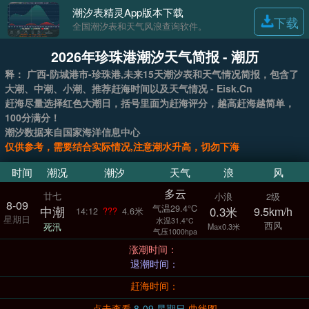
潮汐表精灵App版本下载
下载
全国潮汐表和天气风浪查询软件。
2026年珍珠港潮汐天气简报 - 潮历
释： 广西-防城港市-珍珠港,未来15天潮汐表和天气情况简报，包含了
大潮、中潮、小潮、推荐赶海时间以及天气情况 - Eisk.Cn
赶海尽量选择红色大潮日，括号里面为赶海评分，越高赶海越简单，
100分满分！
潮汐数据来自国家海洋信息中心
仅供参考，需要结合实际情况,注意潮水升高，切勿下海
时间
潮况
潮汐
天气
浪
风
多云
廿七
小浪
2级
8-09
气温29.4°C
中潮
0.3米
9.5km/h
14:12
???
4.6米
星期日
水温31.4°C
西风
死汛
Max0.3米
气压1000hpa
涨潮时间：
退潮时间：
赶海时间：
点击查看
8-09 星期日
曲线图