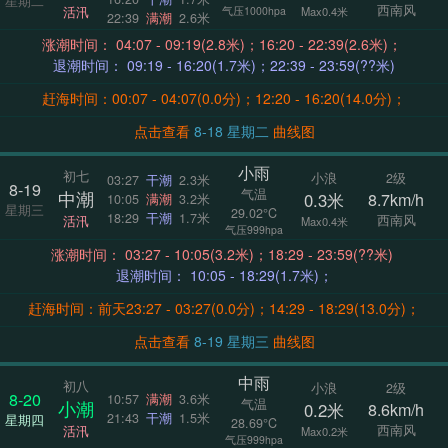
星期二
西南风
活汛
气压1000hpa
Max0.4米
22:39
满潮
2.6米
涨潮时间： 04:07 - 09:19(2.8米)；16:20 - 22:39(2.6米)；
退潮时间： 09:19 - 16:20(1.7米)；22:39 - 23:59(??米)
赶海时间：00:07 - 04:07(0.0分)；12:20 - 16:20(14.0分)；
点击查看
8-18 星期二
曲线图
小雨
初七
小浪
2级
03:27
干潮
2.3米
8-19
气温
中潮
0.3米
8.7km/h
10:05
满潮
3.2米
星期三
29.02°C
18:29
干潮
1.7米
西南风
活汛
Max0.4米
气压999hpa
涨潮时间： 03:27 - 10:05(3.2米)；18:29 - 23:59(??米)
退潮时间： 10:05 - 18:29(1.7米)；
赶海时间：前天23:27 - 03:27(0.0分)；14:29 - 18:29(13.0分)；
点击查看
8-19 星期三
曲线图
中雨
初八
小浪
2级
8-20
10:57
满潮
3.6米
气温
小潮
0.2米
8.6km/h
21:43
干潮
1.5米
星期四
28.69°C
西南风
活汛
Max0.2米
气压999hpa