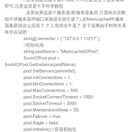
即可,注意这里是个字符串数组
这里如果是多个服务器(即服务器集群,只需依次在数
组中讲服务器IP端口添加进去就完成了),在Memcached中服务
器集群就这么实现了,个人觉得太牛逼了,至于远离由于时间关系
有空在说吧
string[] serverlist = { "127.0.0.1:11211" };
//初始化池
string poolName = "MemcacheIOPool";
SockIOPool pool =
SockIOPool.GetInstance(poolName);
pool.SetServers(serverlist);
pool.InitConnections = 1;
pool.MinConnections = 1;
pool.MaxConnections = 500;
pool.SocketConnectTimeout = 1000;
pool.SocketTimeout = 3000;
pool.MaintenanceSleep = 30;
pool.Failover = true;
pool.Nagle = false;
pool.Initialize();//容器初始化