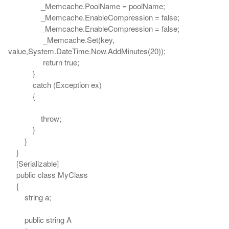
_Memcache.PoolName = poolName;
_Memcache.EnableCompression = false;
_Memcache.EnableCompression = false;
_Memcache.Set(key,
value,System.DateTime.Now.AddMinutes(20));
return true;
}
catch (Exception ex)
{
throw;
}
}
}
[Serializable]
public class MyClass
{
string a;
public string A