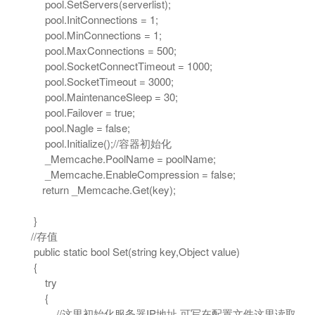
pool.SetServers(serverlist);
pool.InitConnections = 1;
pool.MinConnections = 1;
pool.MaxConnections = 500;
pool.SocketConnectTimeout = 1000;
pool.SocketTimeout = 3000;
pool.MaintenanceSleep = 30;
pool.Failover = true;
pool.Nagle = false;
pool.Initialize();//容器初始化
_Memcache.PoolName = poolName;
_Memcache.EnableCompression = false;
return _Memcache.Get(key);
}
//存值
public static bool Set(string key,Object value)
{
try
{
//这里初始化服务器IP地址,可写在配置文件这里读取