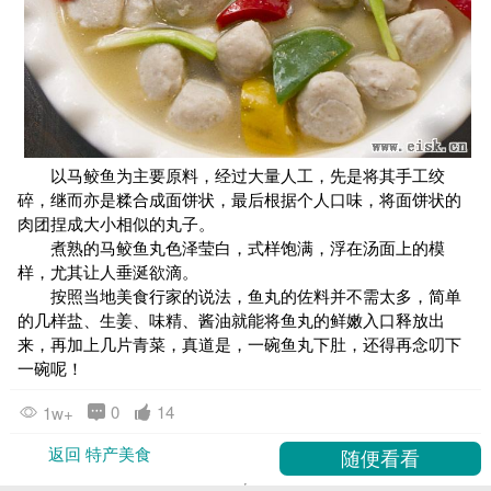
以马鲛鱼为主要原料，经过大量人工，先是将其手工绞
碎，继而亦是糅合成面饼状，最后根据个人口味，将面饼状的
肉团捏成大小相似的丸子。
煮熟的马鲛鱼丸色泽莹白，式样饱满，浮在汤面上的模
样，尤其让人垂涎欲滴。
按照当地美食行家的说法，鱼丸的佐料并不需太多，简单
的几样盐、生姜、味精、酱油就能将鱼丸的鲜嫩入口释放出
来，再加上几片青菜，真道是，一碗鱼丸下肚，还得再念叨下
一碗呢！
0
14
1w+
返回 特产美食