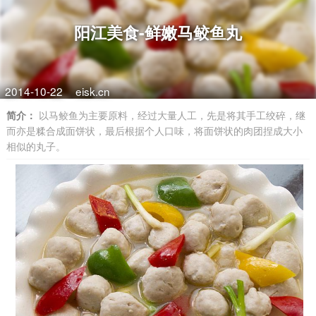
阳江美食-鲜嫩马鲛鱼丸
2014-10-22
eisk.cn
简介：
以马鲛鱼为主要原料，经过大量人工，先是将其手工绞碎，继
而亦是糅合成面饼状，最后根据个人口味，将面饼状的肉团捏成大小
相似的丸子。