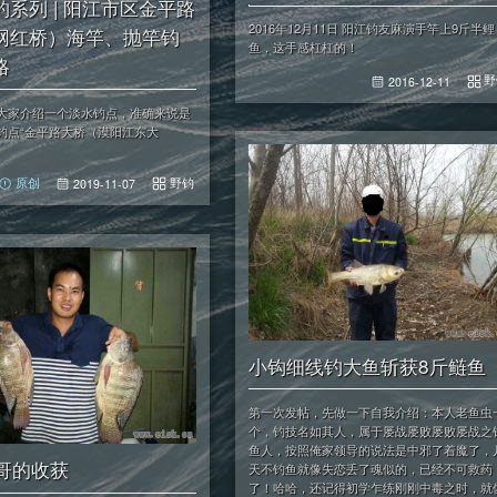
系列 | 阳江市区金平路
2016年12月11日 阳江钓友麻演手竿上9斤半鲤
网红桥）海竿、抛竿钓
鱼，这手感杠杠的！
略
野
2016-12-11
大家介绍一个淡水钓点，准确来说是
钓点“金平路大桥（漠阳江东大
野钓
原创
2019-11-07
小钩细线钓大鱼斩获8斤鲢鱼
第一次发帖，先做一下自我介绍：本人老鱼虫
个，钓技名如其人，属于屡战屡败屡败屡战之
鱼人，按照俺家领导的说法是中邪了着魔了，
跑哥的收获
天不钓鱼就像失恋丢了魂似的，已经不可救药
了！哈哈，还记得初学乍练刚刚中毒之时，就