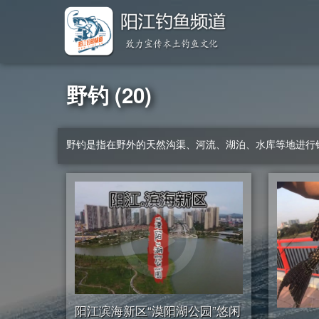
野钓 (20)
野钓是指在野外的天然沟渠、河流、湖泊、水库等地进行
阳江滨海新区“漠阳湖公园”悠闲