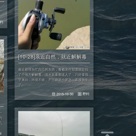
钓
[10-28]亲近自然，就近解解毒
最近都埋头忙自己的东西，毒瘾发作知道就近找
了个地方解解毒。淡水装备都送人了，只好拿筏
竿来玩，环境不错，不过都是小罗飞，直接放生
了。
野钓
2015-10-30
一
钓
几
像