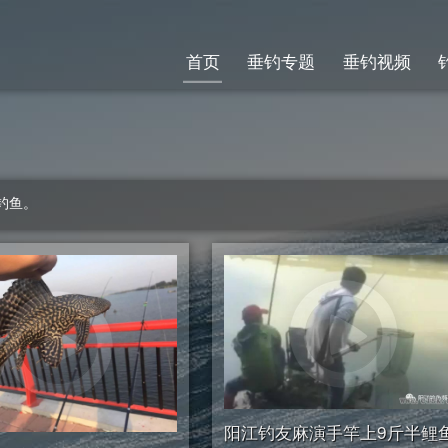
首页
垂钓专题
垂钓视频
钓鱼。
阳江钓友麻演手竿上9斤半鲤