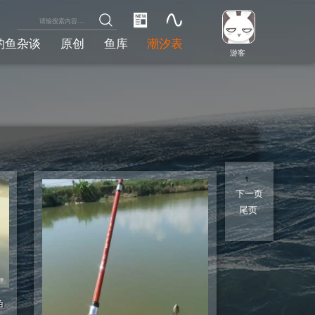
钓鱼杂谈
原创
鱼库
潮汐表
游客
1
2
下一页
尾页
1/2
鱼