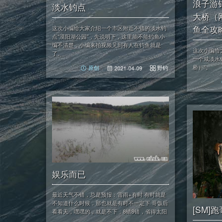
浪子游钓
淡水钓点
大桥（
鱼全攻
这次小编给大家介绍一个市区附近不错的淡水钓
点“漠阳湖公园”，先说明下，这里能不能钓鱼小
编不清楚，小编来拍视频见到有人在钓鱼就是
这次小编给
了。
一个咸淡水
桥）”。
野钓
原创
2021-04-09
娱乐而已
最近天气不错，总是预报：雷雨+有时 有时就是
不知道什么时候，那也就是有时不一定下 哥饭后
[SM]
看看天，嘿嘿的，就是不下，8错8错，省得太阳