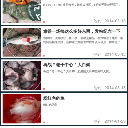
8：30-11：00 提前收竿，送鱼去社区，5分钟不到处理完了。
池钓
2014-03-13
转
难得一场搞这么多好东西，发帖纪念一下
难得的一次好收获，鱼不多，但都是精品，在深圳这个地方，能
钓到品相这么好，品种这么好的鱼对我来说应该是一种幸运了吧
时 间：2014年3月8日
池钓
2014-03-13
转
再战＂老干中心＂大白鲫
再战＂老干中心＂大白鲫，肥胖的大白鲫鱼美味无比。
池钓
2014-03-13
转
粉红色的鱼
粉红色的鱼
池钓
2014-01-29
转