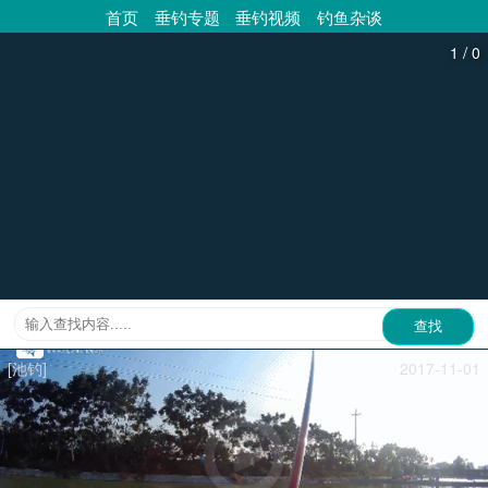
首页
垂钓专题
垂钓视频
钓鱼杂谈
/
1
0
[池钓]
2017-11-01