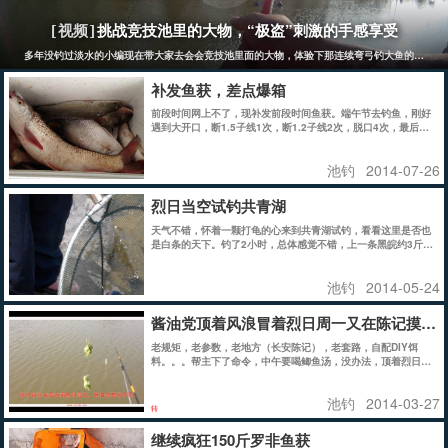
挑战竞技池里的大物，“极盗”刺激的手感享受
[视频]
多年没钓过淡水的小编现在带大家去会会竞技池里面的大物，体验下那连续弯弓钓大鱼的滋味。
补发鱼获，差点爆箱
前段时间网上不了，现补发前段时间鱼获。端午节去钓鱼，刚好
遇到大开口，断1.5子线1次，断1.2子线2次，脱口4次，最后得
半箱鱼。分别是泰鲮1条，盲曹2条，大头2条，乌头3条，立鱼2
条，鳊鱼2条，罗非4条，白条若干（忽略不计）。上图
池钓
2014-07-26
烈日当空试钓共青湖
天气不错，怀着一颗打龟的心来到共青湖试钓，看看这里是否也
是白条的天下。钓了2小时，总体感觉不错，上一条黑皖约3斤左
右，4条土鲮鱼，其中一次直竿直勾，断竿一次。对于30元的收
费来说凑合吧，毕竟在市区内能找到这么好环境的钓点不多。
池钓
2014-05-24
酱油党顶着风浪冒着烈日周一又在陈记摸鸡
老规矩，老参数，老地方（长安陈记），老套路，自配DIY饵
料。。。帮主下了命令，中午要喝鲫鱼汤，没办法，顶着烈日大
浪干吧。。。。
池钓
2014-03-27
转
继续疯狂150斤罗非鱼获