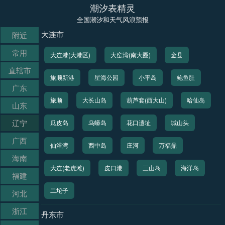
潮汐表精灵
全国潮汐和天气风浪预报
大连市
附近
常用
大连港(大港区)
大窑湾(南大圈)
金县
直辖市
旅顺新港
星海公园
小平岛
鲍鱼肚
广东
旅顺
大长山岛
葫芦套(西大山)
哈仙岛
山东
辽宁
瓜皮岛
乌蟒岛
花口遗址
城山头
广西
仙浴湾
西中岛
庄河
万福鼎
海南
大连(老虎滩)
皮口港
三山岛
海洋岛
福建
二坨子
河北
浙江
丹东市