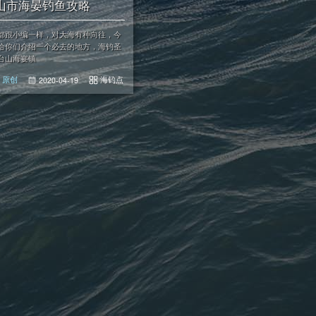
山市海晏钓鱼攻略
都跟小编一样，对大海有种向往，今
给你们介绍一个必去的地方，海钓圣
台山海宴镇
海钓点
原创
2020-04-19