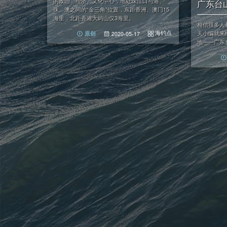
的政治、经济、文化中心，地处珠江口与港、
广东台
珠、澳之间的“金三角”位置，东距香洲、澳门15
海里，北距香港大屿山仅3海里。
相信很多人
海钓点
天小编就来
原创
2020-05-17
地——广东