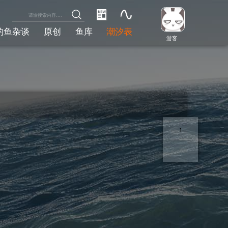
钓鱼杂谈
原创
鱼库
潮汐表
游客
1
1/1