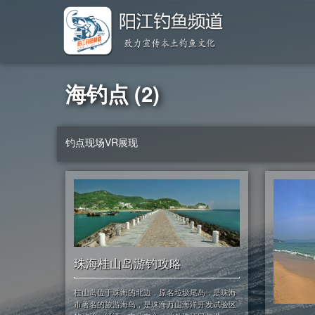
海钓点 (2)
钓点现场VR展现
珠海桂山岛游钓攻略
桂山岛位于珠海的北边，原名垃圾尾岛，是珠海
市著名的旅游海岛，是珠海万山海洋开发试验区