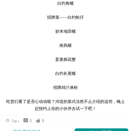
白灼角螺
招牌菜——白灼蛤仔
炒本地田螺
南风螺
姜葱焗花蟹
白灼长尾螺
招牌鸡汁淋粉
吃货们看了是否心动动呢？河堤的菜式当然不止介绍的这些，晚上
赶快约上你的小伙伴去试一下吧！
0
9
1w+