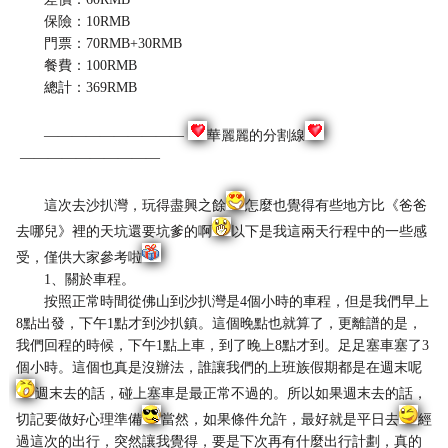
保險：10RMB
門票：70RMB+30RMB
餐費：100RMB
總計：369RMB
——————————
華麗麗的分割線
——————————
這次去沙扒灣，玩得盡興之餘
怎麼也覺得有些地方比《爸爸
去哪兒》裡的天坑還要坑爹的啊
以下是我這兩天行程中的一些感
受，僅供大家參考啦
1、關於車程。
按照正常時間從佛山到沙扒灣是4個小時的車程，但是我們早上
8點出發，下午1點才到沙扒鎮。這個晚點也就算了，更離譜的是，
我們回程的時候，下午1點上車，到了晚上8點才到。足足塞車塞了3
個小時。這個也真是沒辦法，誰讓我們的上班族假期都是在週末呢
週末去的話，碰上塞車是最正常不過的。所以如果週末去的話，
切記要做好心理準備
當然，如果條件允許，最好就是平日去
經
過這次的出行，突然讓我覺得，要是下次再有什麼出行計劃，真的