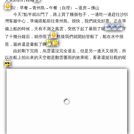
天美好的行程咯
D2：早餐→青州島→午餐（自理）→退房→佛山
今天7點半就出門了，路上買了幾個包子，一邊吃一邊趕往沙扒
灣客服中心，準備搭船前往青州島。很快，我們就兌好票。正在準
備上船的時候，天有不測之風雲，突然下起了暴雨了呢
下
了十幾分鐘后，就停雨了
然後我們就開始登船了，船在水中很
晃，最終還是暈船了啊
由於剛下完雨，烏雲還沒完全退去，但是另一邊天又很亮，所
以在船上拍出來的天空都是翻雲覆雨的效果呢，看著還挺壯觀的呢