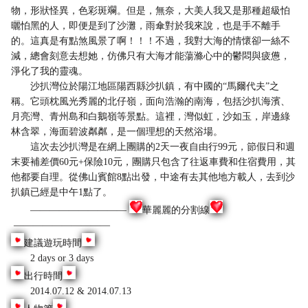
物，形狀怪異，色彩斑斕。但是，無奈，大美人我又是那種超級怕
曬怕黑的人，即便是到了沙灘，雨傘對於我來說，也是手不離手
的。這真是有點煞風景了啊！！！不過，我對大海的情懷卻一絲不
減，總會刻意去想她，仿佛只有大海才能蕩滌心中的鬱悶與疲憊，
淨化了我的靈魂。
沙扒灣位於陽江地區陽西縣沙扒鎮，有中國的“馬爾代夫”之
稱。它頭枕風光秀麗的北仔嶺，面向浩瀚的南海，包括沙扒海濱、
月亮灣、青州島和白鵝嶺等景點。這裡，灣似虹，沙如玉，岸邊綠
林含翠，海面碧波粼粼，是一個理想的天然浴場。
這次去沙扒灣是在網上團購的2天一夜自由行99元，節假日和週
末要補差價60元+保險10元，團購只包含了往返車費和住宿費用，其
他都要自理。從佛山賓館8點出發，中途有去其他地方載人，去到沙
扒鎮已經是中午1點了。
——————————
華麗麗的分割線
——————————
建議遊玩時間
2 days or 3 days
出行時間
2014.07.12 & 2014.07.13