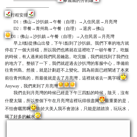
——————————
華麗麗的分割線
——————————
行程安排
D1：佛山→沙扒鎮→午餐（自理）→入住民居→月亮灣
D2：早餐→青州島→午餐（自理）→退房→佛山
D1：佛山→沙扒鎮→午餐（自理）→入住民居→月亮灣
早上8點從佛山出發，下午1點到了沙扒鎮。我們下車的地方就
停在了一個大排檔，所以我們也將就在這裡吃了一頓午餐了。吃飯
的時候，有人過來給我們民居鑰匙。吃完飯，我們就找到了我們住
的地方了。整頓了一下，我們就趕過去沙扒灣的客服中心，準備前
往青州島。然後，就是計劃趕不上變化。因為前面已經闡述了本來
前往青州島的，而最後就是去了月亮灣，這裡就省去一萬字啦
Anyway，我們來到了月亮灣
我們去到月亮灣的時候已經是下午三四點的時候，陰天，沒有
什麼太陽，所以整個下午在月亮灣這裡玩得很盡興
最重要的是，
不怕會曬黑啊
由於大美人我不會游泳，只能是踏踏浪，玩玩水，
喝了好多的鹹水