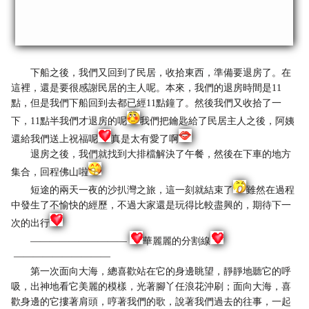
下船之後，我們又回到了民居，收拾東西，準備要退房了。在
這裡，還是要很感謝民居的主人呢。本來，我們的退房時間是11
點，但是我們下船回到去都已經11點鐘了。然後我們又收拾了一
下，11點半我們才退房的呢
我們把鑰匙給了民居主人之後，阿姨
還給我們送上祝福呢
真是太有愛了啊
退房之後，我們就找到大排檔解決了午餐，然後在下車的地方
集合，回程佛山啦
短途的兩天一夜的沙扒灣之旅，這一刻就結束了
雖然在過程
中發生了不愉快的經歷，不過大家還是玩得比較盡興的，期待下一
次的出行
——————————
華麗麗的分割線
——————————
第一次面向大海，總喜歡站在它的身邊眺望，靜靜地聽它的呼
吸，出神地看它美麗的模樣，光著腳丫任浪花沖刷；面向大海，喜
歡身邊的它摟著肩頭，哼著我們的歌，說著我們過去的往事，一起