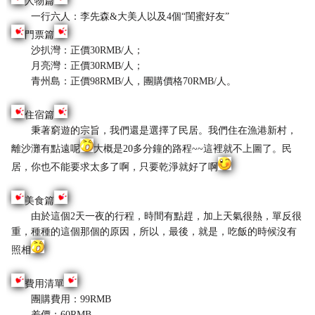
人物篇
一行六人：李先森&大美人以及4個“閨蜜好友”
門票篇
沙扒灣：正價30RMB/人；
月亮灣：正價30RMB/人；
青州島：正價98RMB/人，團購價格70RMB/人。
住宿篇
秉著窮遊的宗旨，我們還是選擇了民居。我們住在漁港新村，
離沙灘有點遠呢
大概是20多分鐘的路程~~這裡就不上圖了。民
居，你也不能要求太多了啊，只要乾淨就好了啊
美食篇
由於這個2天一夜的行程，時間有點趕，加上天氣很熱，單反很
重，種種的這個那個的原因，所以，最後，就是，吃飯的時候沒有
照相
費用清單
團購費用：99RMB
差價：60RMB