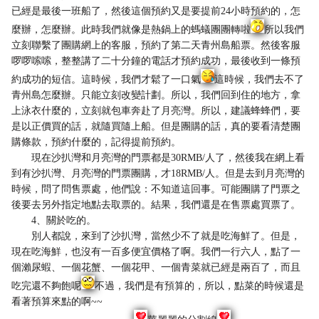
已經是最後一班船了，然後這個預約又是要提前24小時預約的，怎
麼辦，怎麼辦。此時我們就像是熱鍋上的螞蟻團團轉啦
所以我們
立刻聯繫了團購網上的客服，預約了第二天青州島船票。然後客服
啰啰嗦嗦，整整講了二十分鐘的電話才預約成功，最後收到一條預
約成功的短信。這時候，我們才鬆了一口氣
這時候，我們去不了
青州島怎麼辦。只能立刻改變計劃。所以，我們回到住的地方，拿
上泳衣什麼的，立刻就包車奔赴了月亮灣。所以，建議蜂蜂們，要
是以正價買的話，就隨買隨上船。但是團購的話，真的要看清楚團
購條款，預約什麼的，記得提前預約。
現在沙扒灣和月亮灣的門票都是30RMB/人了，然後我在網上看
到有沙扒灣、月亮灣的門票團購，才18RMB/人。但是去到月亮灣的
時候，問了問售票處，他們說：不知道這回事。可能團購了門票之
後要去另外指定地點去取票的。結果，我們還是在售票處買票了。
4、關於吃的。
別人都說，來到了沙扒灣，當然少不了就是吃海鮮了。但是，
現在吃海鮮，也沒有一百多便宜價格了啊。我們一行六人，點了一
個瀨尿蝦、一個花蟹、一個花甲、一個青菜就已經是兩百了，而且
吃完還不夠飽呢
不過，我們是有預算的，所以，點菜的時候還是
看著預算來點的啊~~