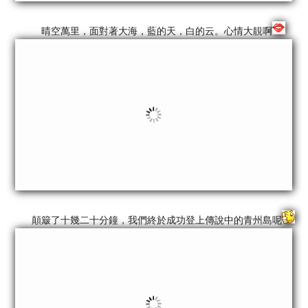
晴空萬里，面對著大海，藍的天，白的云。心情大靚啊
顛簸了十幾二十分鐘，我們終於成功登上傳說中的青州島呢