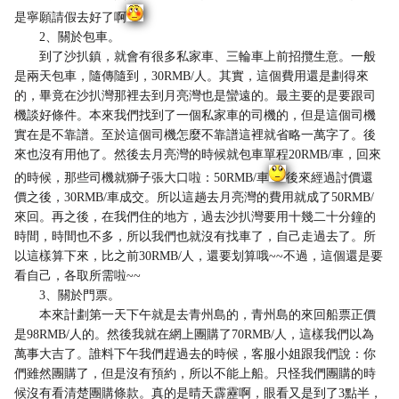
是寧願請假去好了啊
2、關於包車。
到了沙扒鎮，就會有很多私家車、三輪車上前招攬生意。一般
是兩天包車，隨傳隨到，30RMB/人。其實，這個費用還是劃得來
的，畢竟在沙扒灣那裡去到月亮灣也是蠻遠的。最主要的是要跟司
機談好條件。本來我們找到了一個私家車的司機的，但是這個司機
實在是不靠譜。至於這個司機怎麼不靠譜這裡就省略一萬字了。後
來也沒有用他了。然後去月亮灣的時候就包車單程20RMB/車，回來
的時候，那些司機就獅子張大口啦：50RMB/車
後來經過討價還
價之後，30RMB/車成交。所以這趟去月亮灣的費用就成了50RMB/
來回。再之後，在我們住的地方，過去沙扒灣要用十幾二十分鐘的
時間，時間也不多，所以我們也就沒有找車了，自己走過去了。所
以這樣算下來，比之前30RMB/人，還要划算哦~~不過，這個還是要
看自己，各取所需啦~~
3、關於門票。
本來計劃第一天下午就是去青州島的，青州島的來回船票正價
是98RMB/人的。然後我就在網上團購了70RMB/人，這樣我們以為
萬事大吉了。誰料下午我們趕過去的時候，客服小姐跟我們說：你
們雖然團購了，但是沒有預約，所以不能上船。只怪我們團購的時
候沒有看清楚團購條款。真的是晴天霹靂啊，眼看又是到了3點半，