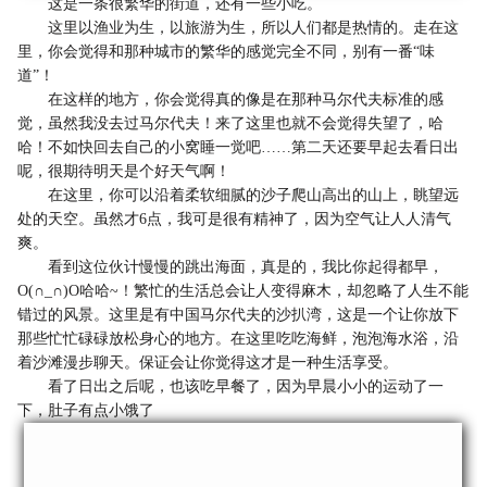
这是一条很繁华的街道，还有一些小吃。
这里以渔业为生，以旅游为生，所以人们都是热情的。走在这
里，你会觉得和那种城市的繁华的感觉完全不同，别有一番“味
道”！
在这样的地方，你会觉得真的像是在那种马尔代夫标准的感
觉，虽然我没去过马尔代夫！来了这里也就不会觉得失望了，哈
哈！不如快回去自己的小窝睡一觉吧……第二天还要早起去看日出
呢，很期待明天是个好天气啊！
在这里，你可以沿着柔软细腻的沙子爬山高出的山上，眺望远
处的天空。虽然才6点，我可是很有精神了，因为空气让人人清气
爽。
看到这位伙计慢慢的跳出海面，真是的，我比你起得都早，
O(∩_∩)O哈哈~！繁忙的生活总会让人变得麻木，却忽略了人生不能
错过的风景。这里是有中国马尔代夫的沙扒湾，这是一个让你放下
那些忙忙碌碌放松身心的地方。在这里吃吃海鲜，泡泡海水浴，沿
着沙滩漫步聊天。保证会让你觉得这才是一种生活享受。
看了日出之后呢，也该吃早餐了，因为早晨小小的运动了一
下，肚子有点小饿了