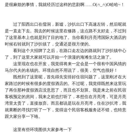
是很麻烦的事情，我就经历过这样的悲剧啊……O(∩_∩)O哈哈~！
过了阳西出口在儒洞，新墟，沙扒出口下高速左转，然后呢就
是一直走下去。我去的时候这里在修路，这点路不太好走，不过到
了这里基本上也就是到了目的地了。当你看到月亮湾国际大酒店的
时候右转就到了沙扒镇了，交通还是很方便的。
看到这个大招牌了之后，在路口走左边的路就到了沙扒镇中心
了，到了这里大家就可以开始一个浪漫的海滩生活之旅了。
这里现在也在开发，我觉得将来一定会是一个很有中国风情的
马尔代夫的名镇的。环境自然不用说了，很美，空气也很好！
既然到了这里呢，首先得先安排好住宿问题了，这里刚才在大
家路过的时候有很多的度假酒店的。不过呢，我觉得既然来这里玩
了再住那种度假酒店没意思了，而且也不划算。我是来之前在民宿
客栈预定的房间，我来之前也打听了，本想住在月亮湾，可是月亮
湾里太贵了，直接放弃。而且都说是玩在月亮湾，住在沙扒湾，我
就果断的寻找打听了一下，觉得这个民宿客栈服务还不错，也特意
跟大家分享一下咯。
这里有些环境图供大家参考一下