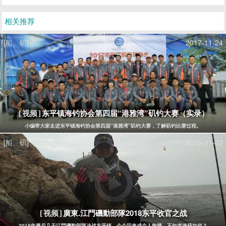
相关推荐
[船、矶]
2017-11-24
东平镇海钓协会第四届“港雅湾”矶钓大赛（实录）
[视频]
小编带大家走进东平镇海钓协会第四届“港雅湾”矶钓大赛，了解矶钓比赛过程。
[船、矶]
2019-01-02
廣東.江門磯動部隊2018东平收官之战
[视频]
2018年最后几天江門磯動部隊决战东平镇，个个回来成个人散晒，不知道渔获如何？