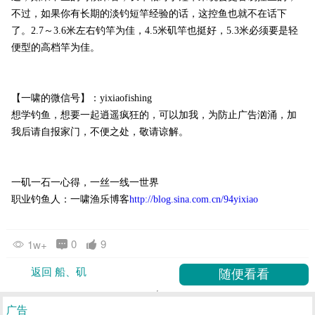
不过，如果你有长期的淡钓短竿经验的话，这控鱼也就不在话下
了。2.7～3.6米左右钓竿为佳，4.5米矶竿也挺好，5.3米必须要是轻
便型的高档竿为佳。
【一啸的微信号】：yixiaofishing
想学钓鱼，想要一起逍遥疯狂的，可以加我，为防止广告汹涌，加
我后请自报家门，不便之处，敬请谅解。
一矶一石一心得，一丝一线一世界
职业钓鱼人：一啸渔乐博客
http://blog.sina.com.cn/94yixiao
0
9
1w+
返回 船、矶
广告