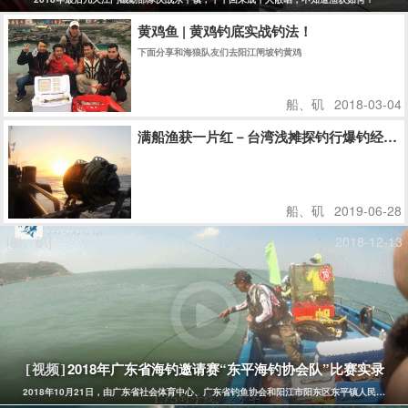
黄鸡鱼 | 黄鸡钓底实战钓法！
下面分享和海狼队友们去阳江闸坡钓黄鸡
船、矶
2018-03-04
满船渔获一片红－台湾浅摊探钓行爆钓经验
船、矶
2019-06-28
[船、矶]
2018-12-13
2018年广东省海钓邀请赛“东平海钓协会队”比赛实录
[视频]
2018年10月21日，由广东省社会体育中心、广东省钓鱼协会和阳江市阳东区东平镇人民政