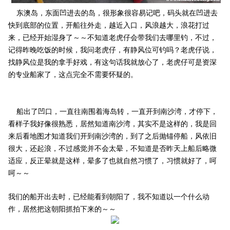
东澳岛，东面凹进去的岛，很形象很容易记吧，码头就在凹进去
快到底部的位置，开船往外走，越近入口，风浪越大，浪花打过
来，已经开始湿身了～～不知道老虎仔会带我们去哪里钓，不过，
记得昨晚吃饭的时候，我问老虎仔，有静风位可钓吗？老虎仔说，
找静风位是我的拿手好戏，有这句话我就放心了，老虎仔可是资深
的专业船家了，这点完全不需要怀疑的。
船出了凹口，一直往南围着海岛转，一直开到南沙湾，才停下，
看样子我好像很熟悉，居然知道南沙湾，其实不是这样的，我是回
来后看地图才知道我们开到南沙湾的，到了之后抛锚停船，风依旧
很大，还起浪，不过感觉并不会太晕，不知道是否昨天上船后略微
适应，反正晕就是这样，晕多了也就自然习惯了，习惯就好了，呵
呵～～
我们的船开出去时，已经能看到朝阳了，我不知道以一个什么动
作，居然把这朝阳抓拍下来的～～