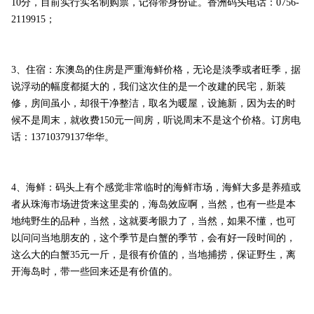
10分，目前实行实名制购票，记得带身份证。香洲码头电话：0756-
2119915；
3、住宿：东澳岛的住房是严重海鲜价格，无论是淡季或者旺季，据
说浮动的幅度都挺大的，我们这次住的是一个改建的民宅，新装
修，房间虽小，却很干净整洁，取名为暖屋，设施新，因为去的时
候不是周末，就收费150元一间房，听说周末不是这个价格。订房电
话：13710379137华华。
4、海鲜：码头上有个感觉非常临时的海鲜市场，海鲜大多是养殖或
者从珠海市场进货来这里卖的，海岛效应啊，当然，也有一些是本
地纯野生的品种，当然，这就要考眼力了，当然，如果不懂，也可
以问问当地朋友的，这个季节是白蟹的季节，会有好一段时间的，
这么大的白蟹35元一斤，是很有价值的，当地捕捞，保证野生，离
开海岛时，带一些回来还是有价值的。