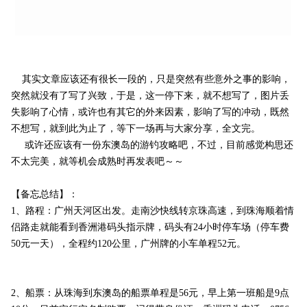
其实文章应该还有很长一段的，只是突然有些意外之事的影响，
突然就没有了写了兴致，于是，这一停下来，就不想写了，图片丢
失影响了心情，或许也有其它的外来因素，影响了写的冲动，既然
不想写，就到此为止了，等下一场再与大家分享，全文完。
或许还应该有一份东澳岛的游钓攻略吧，不过，目前感觉构思还
不太完美，就等机会成熟时再发表吧～～
【备忘总结】：
1、路程：广州天河区出发。走南沙快线转京珠高速，到珠海顺着情
侣路走就能看到香洲港码头指示牌，码头有24小时停车场（停车费
50元一天），全程约120公里，广州牌的小车单程52元。
2、船票：从珠海到东澳岛的船票单程是56元，早上第一班船是9点