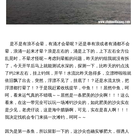
是不是有浪不会晕，有涌才会晕呢？还是单有浪或者有涌都不会
晕，浪涌一起来才晕？浪是左右的，涌是上下的，上下左右全方位
乱晃时，不晕才怪呢～考虑到晕船的问题，昨天的钓组我就没有拆
了，今天开竿后马上就能测试水深的，探测一下，比昨天的钓点浅
了约2米左右，挂上钓饵，开竿！水流比昨天急得多，立漂哗啦啦就
依旧飘了出去，突然，浮漂不见了，挂底了！？还是水流太快，把
浮漂都打晕了！？于是我赶紧收线提竿，中鱼！！！居然中鱼，呵
呵，看来运气真的不错哦～～居然是一条肥美的沙尖啊！！！这么
看来，在这一带完全可以玩一场滩钓沙尖的，如此肥美的沙尖实在
是少见，老虎仔说，这是海中腊肠啊，可见，实在是喜人啊！！！
我决定找机会专门来搞一次滩钓，呵呵～～
因为是第一条鱼，所以留影一下的，这沙尖也确实够肥大，很诱人