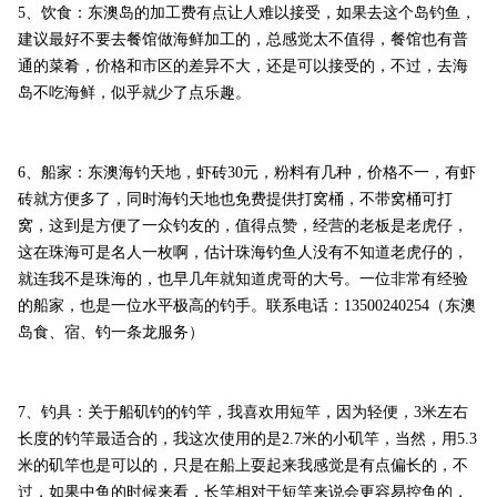
5、饮食：东澳岛的加工费有点让人难以接受，如果去这个岛钓鱼，
建议最好不要去餐馆做海鲜加工的，总感觉太不值得，餐馆也有普
通的菜肴，价格和市区的差异不大，还是可以接受的，不过，去海
岛不吃海鲜，似乎就少了点乐趣。
6、船家：东澳海钓天地，虾砖30元，粉料有几种，价格不一，有虾
砖就方便多了，同时海钓天地也免费提供打窝桶，不带窝桶可打
窝，这到是方便了一众钓友的，值得点赞，经营的老板是老虎仔，
这在珠海可是名人一枚啊，估计珠海钓鱼人没有不知道老虎仔的，
就连我不是珠海的，也早几年就知道虎哥的大号。一位非常有经验
的船家，也是一位水平极高的钓手。联系电话：13500240254（东澳
岛食、宿、钓一条龙服务）
7、钓具：关于船矶钓的钓竿，我喜欢用短竿，因为轻便，3米左右
长度的钓竿最适合的，我这次使用的是2.7米的小矶竿，当然，用5.3
米的矶竿也是可以的，只是在船上耍起来我感觉是有点偏长的，不
过，如果中鱼的时候来看，长竿相对于短竿来说会更容易控鱼的，