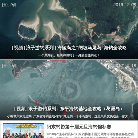
[船、矶]
2019-12-08
浪子游钓系列 | 海陵岛之“闸坡马尾岛”海钓全攻略
[视频]
一个集岸矶、船矶和滩钓于一身的全能钓点！
[船、矶]
2017-12-18
浪子游钓系列 | 东平海钓基地全攻略（葛洲岛）
[视频]
小编带大家走进离“广东省海钓基地-东平”最近的一个小岛游钓，这里风景优美适合一家大小。
阳东钓协第十届元旦海钓锦标赛
2018年“渔港钓具杯”阳东钓协第十届元旦海钓锦标赛在各级政府