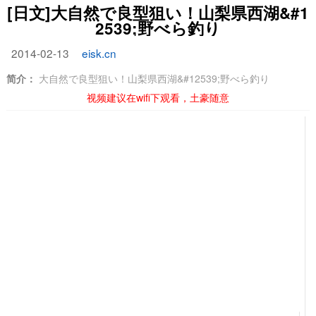
[日文]大自然で良型狙い！山梨県西湖&#1
2539;野べら釣り
2014-02-13
eisk.cn
简介：
大自然で良型狙い！山梨県西湖&#12539;野べら釣り
视频建议在wifi下观看，土豪随意