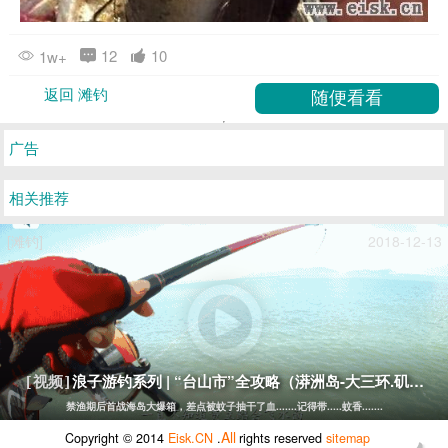
12
10
1w+
返回 滩钓
广告
相关推荐
[滩钓]
2018-12-13
浪子游钓系列 | “台山市”全攻略（漭洲岛-大三环.矶滩）
[视频]
禁渔期后首战海岛大爆箱，差点被蚊子抽干了血.......记得带.....蚊香.......
All
Copyright © 2014
Eisk.CN
.
rights reserved
sitemap