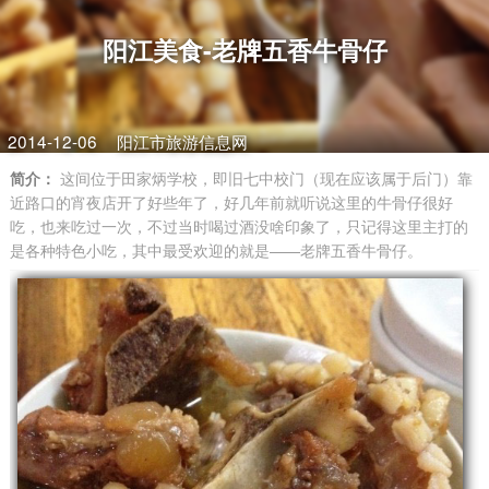
阳江美食-老牌五香牛骨仔
2014-12-06
阳江市旅游信息网
简介：
这间位于田家炳学校，即旧七中校门（现在应该属于后门）靠
近路口的宵夜店开了好些年了，好几年前就听说这里的牛骨仔很好
吃，也来吃过一次，不过当时喝过酒没啥印象了，只记得这里主打的
是各种特色小吃，其中最受欢迎的就是——老牌五香牛骨仔。