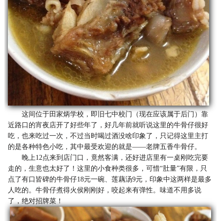
这间位于田家炳学校，即旧七中校门（现在应该属于后门）靠
近路口的宵夜店开了好些年了，好几年前就听说这里的牛骨仔很好
吃，也来吃过一次，不过当时喝过酒没啥印象了，只记得这里主打
的是各种特色小吃，其中最受欢迎的就是——老牌五香牛骨仔。
晚上12点来到店门口，竟然客满，还好进店里有一桌刚吃完要
走的，生意也太好了！这里的小食种类很多，可惜“肚量”有限，只
点了有口皆碑的牛骨仔18元一碗、莲藕汤9元，印象中这两样是最多
人吃的。牛骨仔煮得火侯刚刚好，咬起来有弹性。味道不用多说
了，绝对招牌菜！