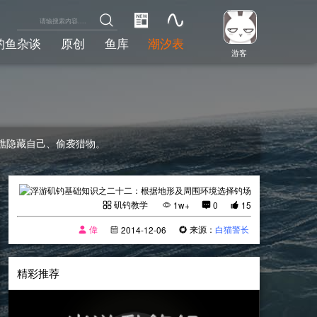
钓鱼杂谈
原创
鱼库
潮汐表
游客
礁隐藏自己、偷袭猎物。
矶钓教学
1w+
0
15
偉
来源：
白猫警长
2014-12-06
精彩推荐
[矶钓教学]
2018-12-23