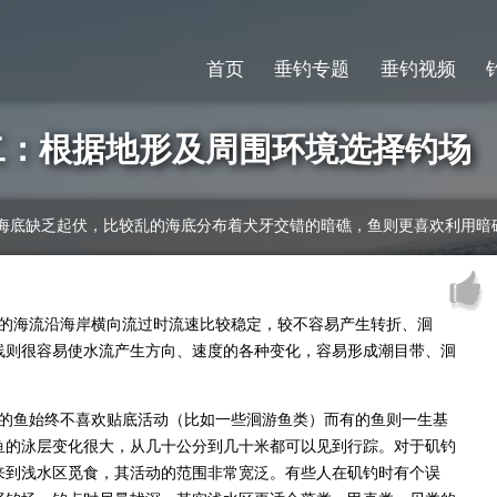
首页
垂钓专题
垂钓视频
二：根据地形及周围环境选择钓场
海底缺乏起伏，比较乱的海底分布着犬牙交错的暗礁，鱼则更喜欢利用暗
的海流沿海岸横向流过时流速比较稳定，较不容易产生转折、洄
线则很容易使水流产生方向、速度的各种变化，容易形成潮目带、洄
的鱼始终不喜欢贴底活动（比如一些洄游鱼类）而有的鱼则一生基
鱼的泳层变化很大，从几十公分到几十米都可以见到行踪。对于矶钓
来到浅水区觅食，其活动的范围非常宽泛。有些人在矶钓时有个误