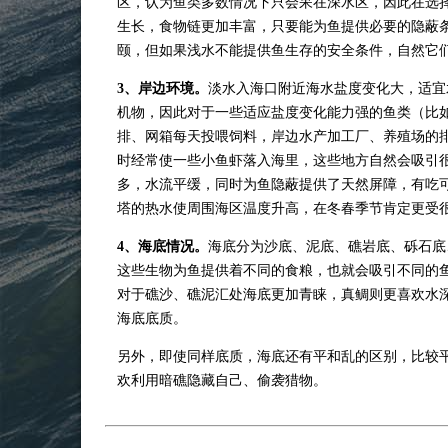
区，认为鱼类多数情况下只会呆在深水区，因此在选
生长，食物链更加丰富，只要能为鱼提供必要的隐蔽
颐，但如果浅水不能提供鱼生存的安全条件，自然它
3
、岸边环境。
淡水入海口附近海水盐度变化大，适宜
机物，因此对于一些适应盐度变化能力强的鱼类（比
排、网箱每天投喂饲料，岸边水产加工厂、养殖场的
时经常使一些小鱼虾落入海里，这些地方自然会吸引
多，水流平缓，同时为鱼隐蔽提供了天然屏障，有吃
塔的热水使周围海区温度升高，在冬春季节肯定更受
4
、海底情况。
海底分为沙底、泥底、礁岩底、砾石底
这些生物为鱼提供着不同的食粮，也就会吸引不同的
对于礁沙、礁泥汇处海底更加青睐，真鲷则更喜欢水
海底底质。
另外，即使同样底质，海底还有平和乱的区别，比较
欢利用暗礁隐藏自己、偷袭猎物。