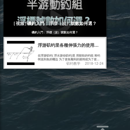
磯釣入門：浮標（波）號數如何選？
[视频]
磯釣入門：浮標（波）號數如何選？
浮游矶钓里各種伸張力的使用及說明
在浮游矶钓( 浮水游动矶钓)里 用较轻的钓组 将钓
饵送到鱼的嘴边 为了使鱼顺利的就饵或为了使鱼
矶钓教学
2018-12-24
顺利的中钩 有很多说词 " 伸张拉直力" " 引诱"
"主线修正" 等等 说法 严格说来 都有不同的意思 !
简单的说法 都是为了鱼吃饵时 使浮标的 “鱼讯”
明显的显示出来 ! 而迅速的使钓鱼者在第一时间内
知道鱼在吃食的信息 而采取相应的措施 !