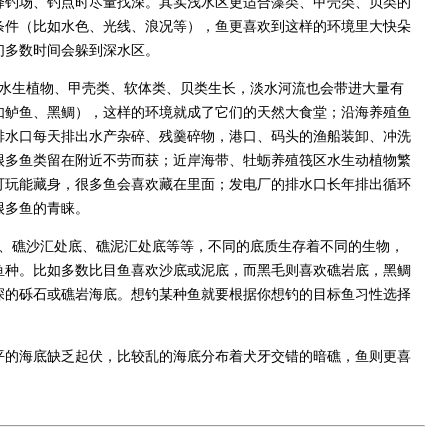
择钓场、钓点时尽量找深。其实浅水区更适合藻类、甲壳类、贝类的
条件（比如水色、光线、浪况等），鱼更喜欢到这样的环境里大快朵
们多数时间会躲到深水区。
水生植物、甲壳类、软体类、贝类生长，淡水河流也会带进大量有
如鲈鱼、黑鲷），这样的环境就成了它们的天然大食堂；沿海养殖鱼
排水口每天排出水产杂碎、残羹碎物，港口、码头的渔船装卸、冲洗
很多鱼类留在附近不劳而获；近岸海带、牡蛎养殖筏区水生动植物繁
可玩能藏身，很多鱼会喜欢藏在里面；发电厂的排水口长年排出循环
很多鱼的青睐。
、礁沙汇处底、礁泥汇处底等等，不同的底质生存着不同的生物，
鱼种。比如多数比目鱼喜欢沙底或泥底，而黑毛则喜欢礁岩底，黑鲷
深的砾石或礁岩海底。想钓某种鱼就要根据你想钓的目标鱼习性选择
平的海底缺乏起伏，比较乱的海底分布着犬牙交错的暗礁，鱼则更喜