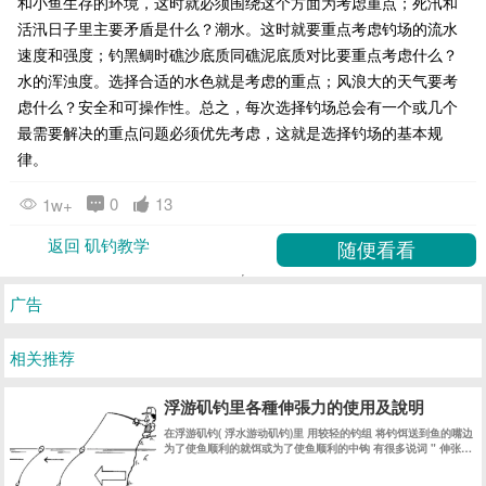
和小鱼生存的环境，这时就必须围绕这个方面为考虑重点；死汛和
活汛日子里主要矛盾是什么？潮水。这时就要重点考虑钓场的流水
速度和强度；钓黑鲷时礁沙底质同礁泥底质对比要重点考虑什么？
水的浑浊度。选择合适的水色就是考虑的重点；风浪大的天气要考
虑什么？安全和可操作性。总之，每次选择钓场总会有一个或几个
最需要解决的重点问题必须优先考虑，这就是选择钓场的基本规
律。
0
13
1w+
返回 矶钓教学
广告
相关推荐
浮游矶钓里各種伸張力的使用及說明
在浮游矶钓( 浮水游动矶钓)里 用较轻的钓组 将钓饵送到鱼的嘴边
为了使鱼顺利的就饵或为了使鱼顺利的中钩 有很多说词 " 伸张拉
直力" " 引诱" "主线修正" 等等 说法 严格说来 都有不同的意思 !
简单的说法 都是为了鱼吃饵时 使浮标的 “鱼讯” 明显的显示出来