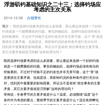
浮游矶钓基础知识之二十三：选择钓场应
考虑的主次关系
2014-12-06
白猫警长
简介：
既然选择钓场要考虑到这么多因素，那么看起来选择一个好的
钓场就是一个颇费脑筋的问题。事实的确如此，选择钓场必须有相当
的经验累积。不过对于经验不足的钓友也并非无章可循，这个“章”就是
要抓住主要矛盾。也就是说，将影响钓况的各种条件进行充分比对，
找到其中最重要的影响因素。辩证法不是就有“抓住事务的主要矛盾，
其它次要矛盾就迎刃而解”这样的理论吗？
既然选择钓场要考虑到这么多因素，那么看起来选择一个好的钓场
就是一个颇费脑筋的问题。事实的确如此，选择钓场必须有相当的
经验累积。不过对于经验不足的钓友也并非无章可循，这个“章”就
是要抓住主要矛盾。也就是说，将影响钓况的各种条件进行充分比
对，找到其中最重要的影响因素。辩证法不是就有“抓住事务的主要
矛盾，其它次要矛盾就迎刃而解”这样的理论吗？
举例说：冬春季节的主要矛盾是什么？温度。必须围绕“温度”这个
条件作为考虑的重点；繁殖季节的主要矛盾是什么？适合鱼卵孵化