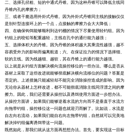
二、选择孔径粗、短的中通式丹锥。因为这种丹锥可以降低主线同
丹锥内孔的摩擦力；
三、或者干脆选用外卦式丹锥。因为外卦式丹锥同主线的接触仅仅
是别针型连接环上的一个点，点接触的摩擦力会大大降低；
四、在确保钩饵能够顺利到达钓棚的情况下尽量使用轻钓组。因为
钓组上的咬铅等配重越轻，主线在孔中的通行能力越强；
五、选择体积大的丹锥。因为丹锥的体积越大其乘流性越强，越不
容易受外力的影响而偏离航道；六、在保证拉力的情况下选择细、
软的主线。因为线越细、越软，其在丹锥上的通行能力越强。
以上就是从钓组方面解决横向流操控移位的一些办法。哪么是否从
器材上采取了这些改进就能够彻底解决横向流移位的问题？答案是
否定的。上述措施只能减轻却不能完全消除操控造成的影响。因为
无论你从器材上怎样改进，都不可能彻底消除主线同浮漂之间的摩
擦力。因此，我们还需要从操控以及诱饵使用方面进一步想办法。
从操控方面讲，如果我们能够逆着水流的方向而不是垂直于水流方
向拖带钓组，操控移位这一问题也就迎刃而解了。比如说，水流是
自左向右流动，如果我们能自右向左拖带钓组，自然就可以完美地
解决掉钓组偏离诱饵带这一问题。
既然如此，那我们就从这方面再想想办法。首先，要实现这一目标