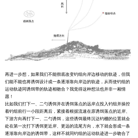
再进一步想，如果我们不能彻底改变钓组向岸边移动的轨迹，但我
们能不能也将诱饵设计成一条逐渐靠向岸边的轨迹，从而使钓组的
运动轨迹同诱饵带的轨迹相吻合？我觉得这种想法也并非一厢情
愿！
比如我们打下一、二勺诱饵并在诱饵落点的远岸点投入钓组并操控
着钓组前行一小段距离后，紧接着根据流速在原诱饵落点的近岸、
下游方向再打下一、二勺诱饵，这些诱饵最终沉达钓棚的位置就会
处在第一次打下诱饵更近岸、更远的流尾方向，水下就会形成一条
逐渐靠向岸边的诱饵带，这样不就同钓组的运动轨迹进一步吻合了