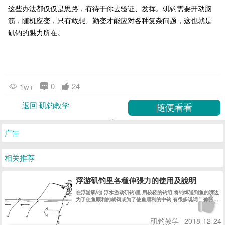
这些办法都仅仅是思路，有待于你去验证、发挥。矶钓需要开动脑
筋，随机应变，只有敢想、勤变才能应对各种复杂问题，这也就是
矶钓的魅力所在。
0
24
1w+
返回 矶钓教学
广告
相关推荐
浮游矶钓里各種伸張力的使用及說明
在浮游矶钓( 浮水游动矶钓)里 用较轻的钓组 将钓饵送到鱼的嘴边
为了使鱼顺利的就饵或为了使鱼顺利的中钩 有很多说词 " 伸张拉
直力" " 引诱" "主线修正" 等等 说法 严格说来 都有不同的意思 !
简单的说法 都是为了鱼吃饵时 使浮标的 “鱼讯” 明显的显示出来
矶钓教学
2018-12-24
! 而迅速的使钓鱼者在第一时间内 知道鱼在吃食的信息 而采取相