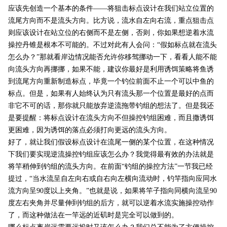
应该先创造一个基本的条件——将狙击标点设计在我们站立位置的
流尾方向而不是流头方向。比方说，流水自左向右流，重点狙击点
则应该设计在站立位的右侧而不是左侧，否则，你如果想逆着水流
操控丹锥是根本不可能的。不过对此有人会问：“假如标点就在流头
怎么办？”那就看岸边情况能否允许你移驾挪动一下，看看人能不能
向流头方向再挪挪，如果不能，建议你最好是利用诱饵策略将鱼诱
到流尾方向重新制造标点，毕竟一个钓位前面不止一个可以中鱼的
标点。但是，如果有人始终认为只有流头那一个位置是最好的点而
非它不可的话，那你就只能放弃逆流拖带钓组的想法了。但是我还
是要提醒：将标点设计在流头方向不但操控钓组困难，而且撒诱饵
更困难，因为诱饵的落点必须打向更远的流头方向。
好了，就让我们假设标点设计在流尾一侧的某个位置，在这种情况
下我们要实现逆流操控钓组应该怎么办？我觉得最有效的办法就是
将竿稍伸到钓组的流头方向。在前面“钓组的操控方法”一节我已经
提过，“当水流呈自左向右或自右向左横向流动时，钓竿指向应同水
流方向呈
90
度以上夹角。”也就是说，如果将竿子指向同横向流呈
90
度左右夹角并尽量伸到钓组的后方，就可以逆着水流实施操控动作
了，而这种做法在一竿远的近矶时是完全可以做到的。