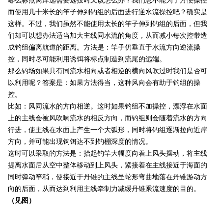
哪么标点离岸远需要远投时又该怎么办？我们总不能为了方便操控
而使用几十米长的竿子伸到钓组的后面进行逆水流操控吧？确实是
这样。不过，我们虽然不能使用太长的竿子伸到钓组的后面，但我
们却可以想办法适当加大主线同水流的角度，从而减小每次控带造
成钓组偏离航道的距离。方法是：竿子仍垂直于水流方向逆流操
控，同时尽可能利用诱饵将标点制造到流尾的远端。
那么钓场如果具有同流水相向或者相逆的横向风吹过时我们是否可
以利用呢？答案是：如果方法得当，这种风向会有助于钓组的操
控。
比如：风同流水的方向相逆。这时如果钓组不加操控，漂浮在水面
上的主线会被风吹响流水的相反方向，而钓组则会随着流水的方向
行进，使主线在水面上产生一个大弧形，同时将钓组逐渐拉向近岸
方向，并可能出现钩饵达不到钓棚深度的情况。
这时可以采取的方法是：抬起钓竿大幅度向着上风头摆动，将主线
提离水面后从空中整体移动到上风头，紧接着在主线接近于海面的
同时弹动竿稍，使接近于丹锥的主线呈蛇形弯曲地落在丹锥游动方
向的后面，从而达到利用主线牵制力减缓丹锥乘流速度的目的。
（见图）