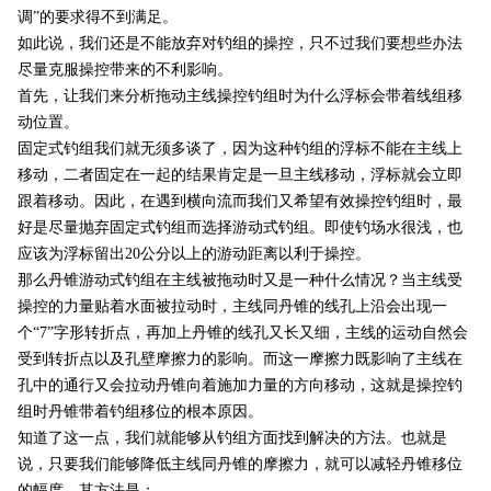
调”的要求得不到满足。
如此说，我们还是不能放弃对钓组的操控，只不过我们要想些办法
尽量克服操控带来的不利影响。
首先，让我们来分析拖动主线操控钓组时为什么浮标会带着线组移
动位置。
固定式钓组我们就无须多谈了，因为这种钓组的浮标不能在主线上
移动，二者固定在一起的结果肯定是一旦主线移动，浮标就会立即
跟着移动。因此，在遇到横向流而我们又希望有效操控钓组时，最
好是尽量抛弃固定式钓组而选择游动式钓组。即使钓场水很浅，也
应该为浮标留出
20
公分以上的游动距离以利于操控。
那么丹锥游动式钓组在主线被拖动时又是一种什么情况？当主线受
操控的力量贴着水面被拉动时，主线同丹锥的线孔上沿会出现一
个“
7
”字形转折点，再加上丹锥的线孔又长又细，主线的运动自然会
受到转折点以及孔壁摩擦力的影响。而这一摩擦力既影响了主线在
孔中的通行又会拉动丹锥向着施加力量的方向移动，这就是操控钓
组时丹锥带着钓组移位的根本原因。
知道了这一点，我们就能够从钓组方面找到解决的方法。也就是
说，只要我们能够降低主线同丹锥的摩擦力，就可以减轻丹锥移位
的幅度。其方法是：