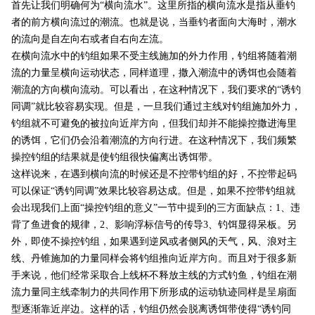
首先让我们明确何为“横向流水”。这里所指的横向流水是指从垂钓
者的前方横向流过的潮流。也就是说，当垂钓者面向大海时，潮水
的流向是自左向右或者自右向左流。
在横向流水中的钓组如果不受主线施加的外力作用，钓组将随着潮
流的力量呈横向运动状态，同样道理，撒入潮流中的诱饵也会随着
潮流的方向横向流动。可以看出，在这种情况下，我们要求的“诱钓
同调”就比较容易实现。但是，一旦我们通过主线对钓组施加外力，
钓组就不可避免的被拉向近岸方向，但我们却并不能操控撒进海里
的诱饵，它们仍会沿着潮流的方向行进。在这种情况下，我们频繁
操控钓组的结果就是使钓组很快偏离出诱饵带。
这样说来，在遇到横向流的时候还是不控带钓组的好，不控带起码
可以保证“诱钓同调”效果比较容易达成。但是，如果不控带钓组就
会出现我们上面“操控钓组的意义”一节中提到的三方面缺点：
1
、违
背了鱼进食的规律，
2
、影响浮标信号的传导
3
、钓饵显得呆板。另
外，即使不操控钓组，如果遇到逆风或者侧风的天气，风、浪对主
线、丹锥施加的力量同样会将钓组推向近岸方向。而且对于很多新
手来说，他们经常采取合上线杯不释放主线的方式钓鱼，钓组在潮
流力量同主线牵制力的共同作用下所形成的运动轨迹同样是呈扇面
型逐渐靠近岸边。这样的话，钓组仍然会脱离诱饵带使得“诱钓同