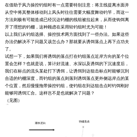
在借助于风力操控钓组时有一点需要特别注意：将主线提离水面并
从空中将其整体移动到上风头时往往需要大幅度舞动钓竿，而这一
方法则极有可能造成已经沉达钓棚的线组被拉起来，从而使钩饵离
开了理想的钓棚，这种顾虑在采用轻钓组时尤为可能！
以上我们从钓组选择、操控技术两方面找到了一些办法。如果这些
办法仍解决不了问题又该怎么办？那就要从诱饵落点上再下点功夫
了。
试想一下，如果我们将诱饵的落点打在钓组落点近岸方向的某个位
置会怎样？也就是说，算计好流速、水深以及诱饵的下沉速度后，
我们在标点的流头某处打下诱饵，让诱饵到达狙击标点时能够沉到
合适的钓棚深度，而钓组的落点则落到诱饵落点更外侧远岸点的某
个位置，然后慢慢拖带操控钓组，使钓组在到达狙击点时钓饵刚好
能够同诱饵汇合。这样岂不是也就解决了问题？
（见图）