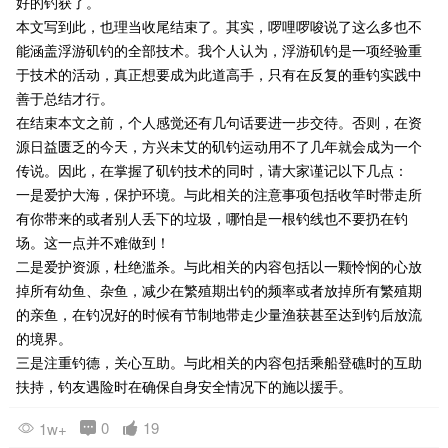
好的钓获了。
本文写到此，也理当收尾结束了。其实，啰哩啰唆说了这么多也不
能涵盖浮游矶钓的全部技术。我个人认为，浮游矶钓是一项经验重
于技术的活动，真正想要成为此道高手，只有在反复的垂钓实践中
善于总结才行。
在结束本文之前，个人感觉还有几句话要进一步交待。否则，在资
源日益匮乏的今天，方兴未艾的矶钓运动用不了几年就会成为一个
传说。因此，在掌握了矶钓技术的同时，请大家谨记以下几点：
一是爱护大海，保护环境。与此相关的注意事项包括收竿时带走所
有你带来的或者别人丢下的垃圾，哪怕是一根钓线也不要扔在钓
场。这一点并不难做到！
二是爱护资源，杜绝滥杀。与此相关的内容包括以一颗怜悯的心放
掉所有幼鱼、杂鱼，减少在繁殖期出钓的频率或者放掉所有繁殖期
的亲鱼，在钓况好的时候有节制地带走少量渔获甚至达到钓后放流
的境界。
三是注重钓德，关心互助。与此相关的内容包括乘船登礁时的互助
扶持，钓友遇险时在确保自身安全情况下的施以援手。
0
19
1w+