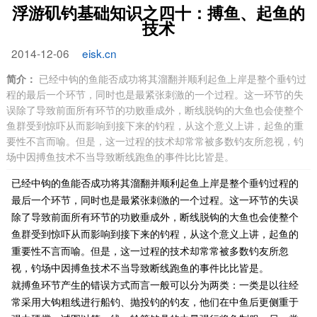
浮游矶钓基础知识之四十：搏鱼、起鱼的
技术
2014-12-06
eisk.cn
简介：
已经中钩的鱼能否成功将其溜翻并顺利起鱼上岸是整个垂钓过
程的最后一个环节，同时也是最紧张刺激的一个过程。这一环节的失
误除了导致前面所有环节的功败垂成外，断线脱钩的大鱼也会使整个
鱼群受到惊吓从而影响到接下来的钓程，从这个意义上讲，起鱼的重
要性不言而喻。但是，这一过程的技术却常常被多数钓友所忽视，钓
场中因搏鱼技术不当导致断线跑鱼的事件比比皆是。
已经中钩的鱼能否成功将其溜翻并顺利起鱼上岸是整个垂钓过程的
最后一个环节，同时也是最紧张刺激的一个过程。这一环节的失误
除了导致前面所有环节的功败垂成外，断线脱钩的大鱼也会使整个
鱼群受到惊吓从而影响到接下来的钓程，从这个意义上讲，起鱼的
重要性不言而喻。但是，这一过程的技术却常常被多数钓友所忽
视，钓场中因搏鱼技术不当导致断线跑鱼的事件比比皆是。
就搏鱼环节产生的错误方式而言一般可以分为两类：一类是以往经
常采用大钩粗线进行船钓、抛投钓的钓友，他们在中鱼后更侧重于