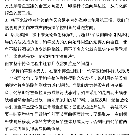
方法顺着鱼逃跑的垂直方向发力，即摆杆将鱼向岸边拉，从而化解
掉鱼的第二招。
3
、接下来被拉向岸边的鱼又会返身向外海冲去施展第三招。我们仍
然侧向发力向左或右侧横摆竿控制鱼的逃跑方向。
4
、以此类推，接下来无论鱼怎样挣扎，我们都采取侧向牵引因势利
导的方法见招拆招，钓竿发力的方向始终同鱼的逃奔方向垂直，使
鱼不断转圈被迫改变逃跑路线，用不了多久它就会晕头转向乖乖就
范。这也就是我们俗称的“
8
字溜鱼法”。
但在整个搏鱼过程中还有几点需要注意的问题：
1
、保持钓竿整体受力。在整个搏鱼过程中，钓竿应始终同钓线形成
一个合理夹角，便于钓竿整体弹性得到充分发挥，以利用钓竿柔韧
的弹性将鱼逃跑的刚猛力道化解掉。当我们发力并没有能够制服
鱼、钓竿即将被鱼拉直形成拔河状态时，如果采用的是自动出线卷
线器当然会自动出线，而如果采用的是
LB
轮，就应及时、适当放松
手刹使鱼竿迅速恢复正常弓鱼角度；当鱼被拉近岸边时，要注意不
要一味高举钓竿导致钓竿前两节弯曲幅度过大，要采取左、右侧摆
杆或向后移动身体的方式使鱼竿整体形成大弓，否则只由钓竿前两
节承受力量则很容易拗断鱼竿。