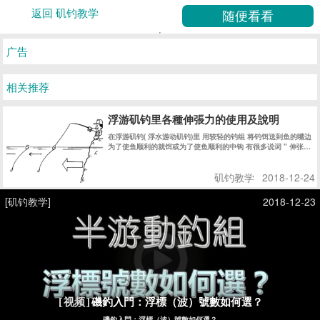
返回 矶钓教学
广告
相关推荐
浮游矶钓里各種伸張力的使用及說明
在浮游矶钓( 浮水游动矶钓)里 用较轻的钓组 将钓饵送到鱼的嘴边
为了使鱼顺利的就饵或为了使鱼顺利的中钩 有很多说词 " 伸张拉
直力" " 引诱" "主线修正" 等等 说法 严格说来 都有不同的意思 !
简单的说法 都是为了鱼吃饵时 使浮标的 “鱼讯” 明显的显示出来
矶钓教学
2018-12-24
! 而迅速的使钓鱼者在第一时间内 知道鱼在吃食的信息 而采取相
应的措施 !
[矶钓教学]
2018-12-23
磯釣入門：浮標（波）號數如何選？
[视频]
磯釣入門：浮標（波）號數如何選？