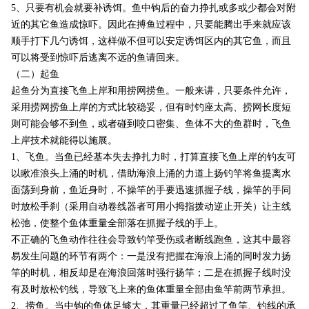
5
、只要有机会就要补诱饵。鱼中钩后的奋力挣扎或多或少都会对附
近的其它鱼造成惊吓。因此在搏鱼过程中，只要能腾出手来就应该
顺手打下几勺诱饵，这样做不但可以安定诱饵区内的其它鱼，而且
可以将受到惊吓后逃离不远的鱼请回来。
（二）起鱼
起鱼分为直接飞鱼上岸和用捞网捞鱼。一般来讲，只要条件允许，
采用捞网捞鱼上岸的方式比较稳妥，但有时钓座太高、捞网长度短
则可能会够不到鱼，或者碰到咬口密集、鱼体不大的鱼群时，飞鱼
上岸技术就能得以施展。
1
、飞鱼。当鱼已经基本失去挣扎力时，打算直接飞鱼上岸的钓友可
以瞅准浪头上涌的时机，借助海浪上涌的力道上扬钓竿将鱼提离水
面荡到身前，鱼近身时，不操竿的手要迅速抓握子线，操竿的手同
时放松手刹（采用自动卷线器者可用小拇指拨动逆止开关）让主线
松弛，使整个鱼体重量全部落在抓握子线的手上。
不正确的飞鱼动作往往会导致钓竿受伤或者断线跑鱼，这其中最容
易发生问题的环节有两个：一是没有把握在海浪上涌的同时发力扬
竿的时机，相反却是在海浪回落时强行扬竿；二是在抓握子线时没
有及时放松钓线，导致飞上来的鱼体重量全部由鱼竿前两节承担。
2
、捞鱼。当中钩的鱼体足够大，其重量已经超过了鱼竿、钓线的承