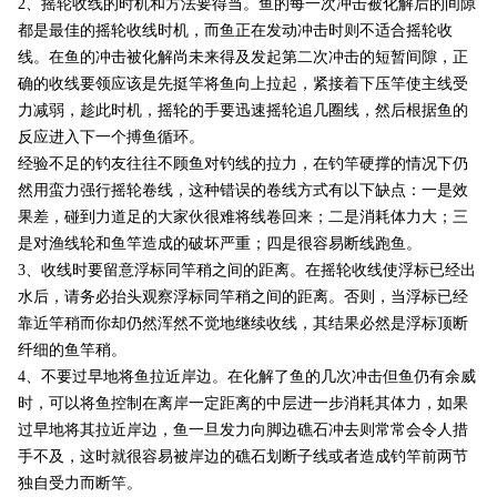
2
、摇轮收线的时机和方法要得当。鱼的每一次冲击被化解后的间隙
都是最佳的摇轮收线时机，而鱼正在发动冲击时则不适合摇轮收
线。在鱼的冲击被化解尚未来得及发起第二次冲击的短暂间隙，正
确的收线要领应该是先挺竿将鱼向上拉起，紧接着下压竿使主线受
力减弱，趁此时机，摇轮的手要迅速摇轮追几圈线，然后根据鱼的
反应进入下一个搏鱼循环。
经验不足的钓友往往不顾鱼对钓线的拉力，在钓竿硬撑的情况下仍
然用蛮力强行摇轮卷线，这种错误的卷线方式有以下缺点：一是效
果差，碰到力道足的大家伙很难将线卷回来；二是消耗体力大；三
是对渔线轮和鱼竿造成的破坏严重；四是很容易断线跑鱼。
3
、收线时要留意浮标同竿稍之间的距离。在摇轮收线使浮标已经出
水后，请务必抬头观察浮标同竿稍之间的距离。否则，当浮标已经
靠近竿稍而你却仍然浑然不觉地继续收线，其结果必然是浮标顶断
纤细的鱼竿稍。
4
、不要过早地将鱼拉近岸边。在化解了鱼的几次冲击但鱼仍有余威
时，可以将鱼控制在离岸一定距离的中层进一步消耗其体力，如果
过早地将其拉近岸边，鱼一旦发力向脚边礁石冲去则常常会令人措
手不及，这时就很容易被岸边的礁石划断子线或者造成钓竿前两节
独自受力而断竿。