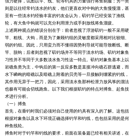
强力硬撑，试图以竿、线、轮等钓具的力量强行将鱼制服；另一类
则是以往经常钓淡水的钓友，他们更喜欢对中钩的大鱼慢慢溜，甚
至有一些淡水钓经验丰富的钓友会认为，矶钓竿已经安装了渔线
轮，有大鱼中钩就可以充分利用泄力或手刹放线将鱼溜疲。
上述两种观点的错误分别在于：前者忽视了浮游矶钓一般不采用硬
竿、粗线、大钩，而是为了兼顾钓组的灵敏度都采用相对比较细、
弱的钓组。因此，只用蛮力而不懂得因势利导就可能导致断线、断
竿、脱钩；后者则忽视了矶钓场并不等同于淡水钓场、矶钓对象鱼
习性并不等同于大多数淡水鱼习性这一特点。矶钓对象鱼基本上以
岩礁鱼类为主，中钩后的第一反应多数是直接冲向礁石群逃避，而
水下嶙峋的暗礁以及暗礁上附着的贝壳等一旦接触到绷紧的钓线，
其作用无异于一把刀，因此，采用淡水鱼那种松泄力放风筝的溜法
也极有可能会切线跑鱼。以下我们根据矶钓的特点对搏鱼、起鱼技
术进行分析。
（一）搏鱼
首先，在垂钓时我们必须对自己使用的钓具有深入的了解。这包括
根据对象鱼以及水下环境正确选择钓竿和钓线，也包括采用的是何
种鱼线轮。
搏鱼时对于钓竿和钓线的要求，前面在装备篇已经有相关讲述，在