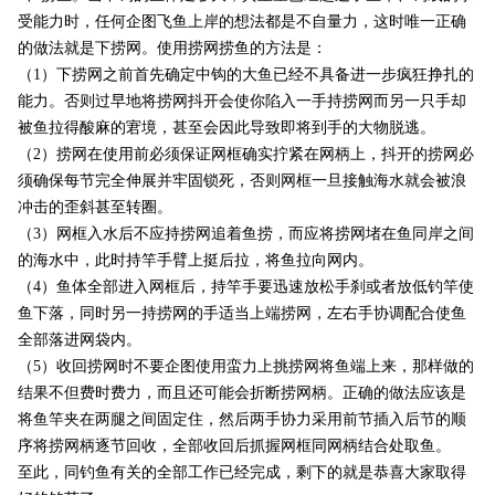
受能力时，任何企图飞鱼上岸的想法都是不自量力，这时唯一正确
的做法就是下捞网。使用捞网捞鱼的方法是：
（
1
）下捞网之前首先确定中钩的大鱼已经不具备进一步疯狂挣扎的
能力。否则过早地将捞网抖开会使你陷入一手持捞网而另一只手却
被鱼拉得酸麻的宭境，甚至会因此导致即将到手的大物脱逃。
（
2
）捞网在使用前必须保证网框确实拧紧在网柄上，抖开的捞网必
须确保每节完全伸展并牢固锁死，否则网框一旦接触海水就会被浪
冲击的歪斜甚至转圈。
（
3
）网框入水后不应持捞网追着鱼捞，而应将捞网堵在鱼同岸之间
的海水中，此时持竿手臂上挺后拉，将鱼拉向网内。
（
4
）鱼体全部进入网框后，持竿手要迅速放松手刹或者放低钓竿使
鱼下落，同时另一持捞网的手适当上端捞网，左右手协调配合使鱼
全部落进网袋内。
（
5
）收回捞网时不要企图使用蛮力上挑捞网将鱼端上来，那样做的
结果不但费时费力，而且还可能会折断捞网柄。正确的做法应该是
将鱼竿夹在两腿之间固定住，然后两手协力采用前节插入后节的顺
序将捞网柄逐节回收，全部收回后抓握网框同网柄结合处取鱼。
至此，同钓鱼有关的全部工作已经完成，剩下的就是恭喜大家取得