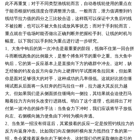
此不再重复；对于不同类型渔线轮而言，自动卷线轮使用的重点在
于能否根据钓线强度合理调整泄力值。一般而言，泄力值调整到钓
线结节拉力值的四分之三比较合适，这样既可以保证中大鱼后钓线
不被拉断，也可以不被大鱼拉成放风筝状态；而对于手刹轮而言，
重点就在于临场时能否做出正确判断并把握松手刹、让线的时机与
幅度。以下我们以手刹轮为重点进行进一步研究。
1
、大鱼中钩后的第一次冲击是最重要的阶段，抵御不住第一回合拼
斗而断线跑鱼的比例最大，是整个搏鱼环节的重中之重。当大鱼中
钩后，它的第一反应基本上是直接向下方的礁群中冲去。这时，缺
乏经验的钓友会反方向奋力向上硬撑钓竿试图将鱼拉回来，但如果
你是面对足够强大的对手，这种成功的几率很低。这就好比抓住缰
绳试图从后面将一头狂奔的烈马拉住一样，拉力越大其反抗力越
大。但如果我们是从侧面抓住缰绳向一侧拉，其结果就会迫使烈马
顺着拉力方向转头改变行进路线。明白了这个道理，也就得出了对
付第一波冲击的操作手法：当鱼奋力下冲时，我们应该将竿子放低
向左、右侧横向施力使鱼由下冲转为横向奔逃。
2
、当鱼第一招没有得逞后，其紧接着的反应一定是按照钓线拉力的
反方向返身冲击。比如我们向左侧倒杆横向发力抵挡住了鱼的第一
招，鱼会紧接着返身向右下侧冲去。这时我们仍然采取侧向牵引的