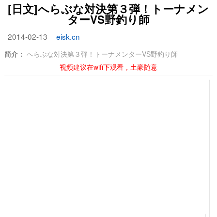
[日文]へらぶな対決第３弾！トーナメン
ターVS野釣り師
2014-02-13
eisk.cn
简介：
へらぶな対決第３弾！トーナメンターVS野釣り師
视频建议在wifi下观看，土豪随意