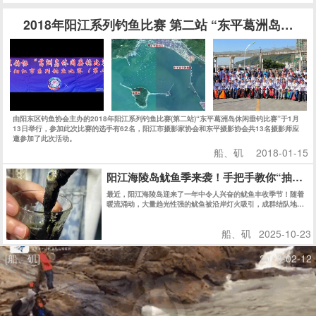
2018年阳江系列钓鱼比赛 第二站 “东平葛洲岛休闲
由阳东区钓鱼协会主办的2018年阳江系列钓鱼比赛(第二站)“东平葛洲岛休闲垂钓比赛”于1月
13日举行，参加此次比赛的选手有62名，阳江市摄影家协会和东平摄影协会共13名摄影师应
邀参加了此次活动。
船、矶
2018-01-15
阳江海陵岛鱿鱼季来袭！手把手教你“抽鱿鱼
最近，阳江海陵岛迎来了一年中令人兴奋的鱿鱼丰收季节！随着
暖流涌动，大量趋光性强的鱿鱼被沿岸灯火吸引，成群结队地游
向近岸浅水区。此时，正是体验“抽鱿鱼”这一独特乐趣的绝佳时
机。
船、矶
2025-10-23
[船、矶]
2018-02-12