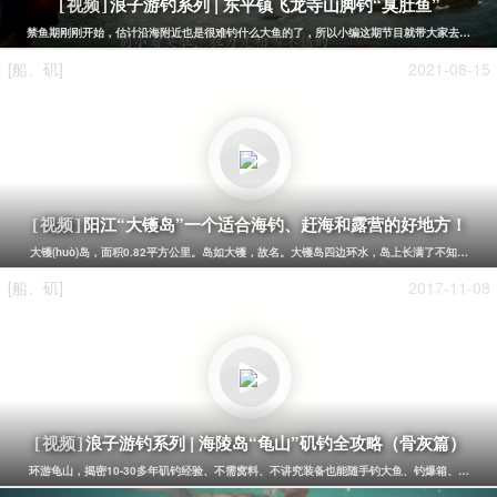
浪子游钓系列 | 东平镇飞龙寺山脚钓“臭肚鱼”
[视频]
禁鱼期刚刚开始，估计沿海附近也是很难钓什么大鱼的了，所以小编这期节目就带大家去东平镇珍
[船、矶]
2021-08-15
阳江“大镬岛”一个适合海钓、赶海和露营的好地方！
[视频]
​大镬(huò)岛，面积0.82平方公里。岛如大镬，故名。大镬岛四边环水，岛上长满了不知
[船、矶]
2017-11-08
浪子游钓系列 | 海陵岛“龟山”矶钓全攻略（骨灰篇）
[视频]
环游龟山，揭密10-30多年矶钓经验、不需窝料、不讲究装备也能随手钓大鱼、钓爆箱、追求"