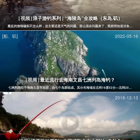
浪子游钓系列 | “海陵岛”全攻略（东岛.矶）
[视频]
最近的渔情确实不怎么样，这主要还是天气的问题。那么现在问题来了，既然明知道没鱼还花钱
[船、矶]
2022-05-16
最近流行去海南文昌七洲列岛海钓？
[视频]
七洲列岛位于海南文昌市东部，由七个岛群组成。其分布海域在北纬19度52分—北纬20度，东经
[船、矶]
2018-12-13