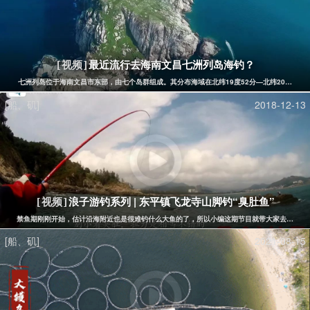
最近流行去海南文昌七洲列岛海钓？
[视频]
七洲列岛位于海南文昌市东部，由七个岛群组成。其分布海域在北纬19度52分—北纬20度，东经
[船、矶]
2018-12-13
浪子游钓系列 | 东平镇飞龙寺山脚钓“臭肚鱼”
[视频]
禁鱼期刚刚开始，估计沿海附近也是很难钓什么大鱼的了，所以小编这期节目就带大家去东平镇珍
[船、矶]
2021-08-15