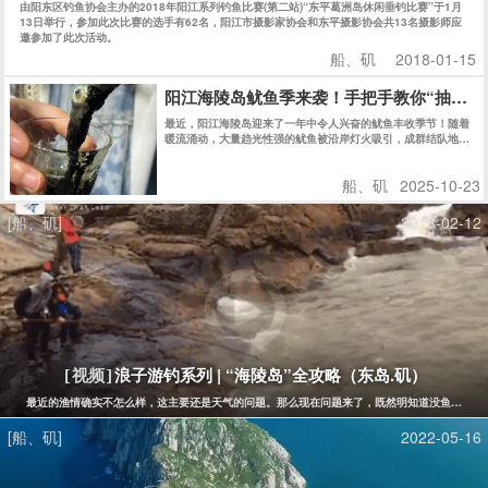
由阳东区钓鱼协会主办的2018年阳江系列钓鱼比赛(第二站)“东平葛洲岛休闲垂钓比赛”于1月
13日举行，参加此次比赛的选手有62名，阳江市摄影家协会和东平摄影协会共13名摄影师应
邀参加了此次活动。
船、矶
2018-01-15
阳江海陵岛鱿鱼季来袭！手把手教你“抽鱿鱼
最近，阳江海陵岛迎来了一年中令人兴奋的鱿鱼丰收季节！随着
暖流涌动，大量趋光性强的鱿鱼被沿岸灯火吸引，成群结队地游
向近岸浅水区。此时，正是体验“抽鱿鱼”这一独特乐趣的绝佳时
机。
船、矶
2025-10-23
[船、矶]
2018-02-12
浪子游钓系列 | “海陵岛”全攻略（东岛.矶）
[视频]
最近的渔情确实不怎么样，这主要还是天气的问题。那么现在问题来了，既然明知道没鱼还花钱
[船、矶]
2022-05-16