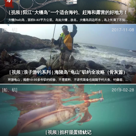
阳江“大镬岛”一个适合海钓、赶海和露营的好地方！
[视频]
​大镬(huò)岛，面积0.82平方公里。岛如大镬，故名。大镬岛四边环水，岛上长满了不知
[船、矶]
2017-11-08
浪子游钓系列 | 海陵岛“龟山”矶钓全攻略（骨灰篇）
[视频]
环游龟山，揭密10-30多年矶钓经验、不需窝料、不讲究装备也能随手钓大鱼、钓爆箱、追求"
[船、矶]
2019-02-28
担杆湿蛋猎鱿记
[视频]