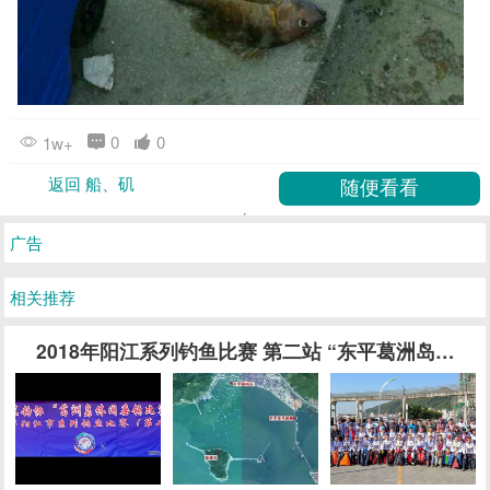
0
0
1w+
返回 船、矶
广告
相关推荐
2018年阳江系列钓鱼比赛 第二站 “东平葛洲岛休闲