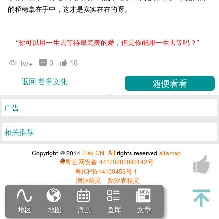
的稻穗拿在手中，这才是实实在在的呀。
“你可以用一生去等待最完美的爱，但是你能用一生去等吗？”
0
18
1w+
返回 哲学文化
广告
相关推荐
All
Copyright © 2014
Eisk.CN
.
rights reserved
sitemap
粤公网安备 44170202000142号
粤ICP备14100453号-1
潮汐精灵
潮汐表精灵
地区
地图
潮历
鱼库
文章