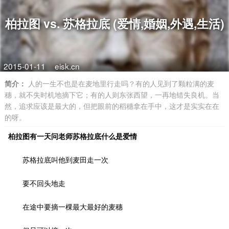
柏拉图 vs. 苏格拉底 (爱情,婚姻,外遇,生活)
2015-01-11
eisk.cn
简介：
人的一生不也是在麦地里行走吗？有的人见到了颗粒满的麦
穗，就不失时机地摘下它；有的人则东张西望，一再地错失良机。当
然，追求应该是最大的，但把眼前的稻穗拿在手中，这才是实实在在
的呀。
柏拉图有一天问老师苏格拉底什么是爱情 ­
苏格拉底叫他到麦田走一次 ­
要不回头地走 ­
在途中要摘一棵最大最好的麦穗 ­