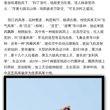
童放纸鸢较高下。”到了清代，场面更为壮观。清人林葆莹诗
云：“浮屠七级北山坳，纸鹞参差万影交。”可见当时之盛况。
阳江的风筝，品种繁多，构思精巧，格调古雅。传统风筝又叫“生
气风筝”，有“百足”（蜈蚣）、“灵芝”、“崖鹰”等10多种，放起来随
风飘舞，栩栩如生。其中有一种能鼓风而上，在高空定位，任人观
赏的，叫“排蓬风筝”，常见的造型有花鸟虫鱼、飞禽走兽等10多
种。还有一种“风蛾风筝”，能在空中自动点燃炮仗，犹如飞机发射
火箭似的，更有趣味。大型的风筝高达10米，直径3米多，重20多
斤，要十几个人拉着跑，乘五六级风才能上天。最长的“龙利风
筝”，长达30米，由100～200个糊着彩纸的小竹圈串成，圈两旁插上
扫帚枝，状似蜈蚣，放上天后能伸能缩，左右晃动，形神毕俏。 其
中灵芝风筝被评为世界风筝十绝。