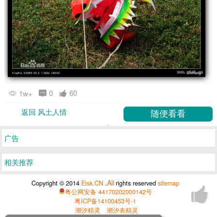
0
60
1w+
返回 风土人情
广告
相关推荐
All
Copyright © 2014
Eisk.CN
.
rights reserved
sitemap
粤公网安备 44170202000142号
粤ICP备14100453号-1
潮汐精灵
潮汐表精灵