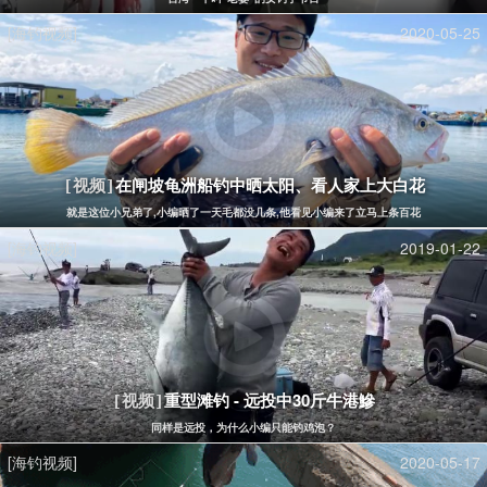
[海钓视频]
2020-05-25
在闸坡龟洲船钓中晒太阳、看人家上大白花
[视频]
就是这位小兄弟了,小编晒了一天毛都没几条,他看见小编来了立马上条百花
[海钓视频]
2019-01-22
重型滩钓 - 远投中30斤牛港鰺
[视频]
同样是远投，为什么小编只能钓鸡泡？
[海钓视频]
2020-05-17