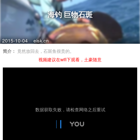
海钓 巨物石斑
2015-10-04
eisk.cn
简介：
竟然放回去，石斑鱼很贵的。
视频建议在wifi下观看，土豪随意