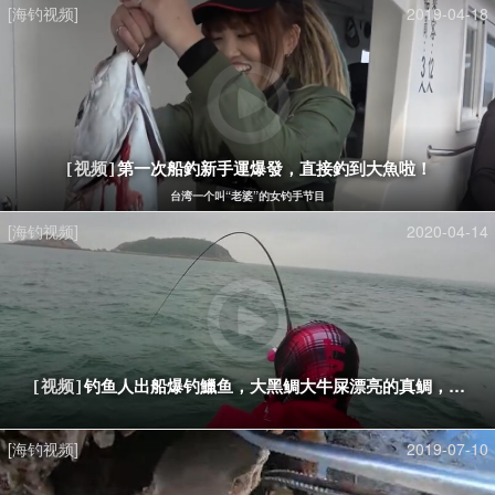
[海钓视频]
2019-04-18
第一次船釣新手運爆發，直接釣到大魚啦！
[视频]
台湾一个叫“老婆”的女钓手节目
[海钓视频]
2020-04-14
钓鱼人出船爆钓鱲鱼，大黑鲷大牛屎漂亮的真鲷，渔获
[视频]
[海钓视频]
2019-07-10