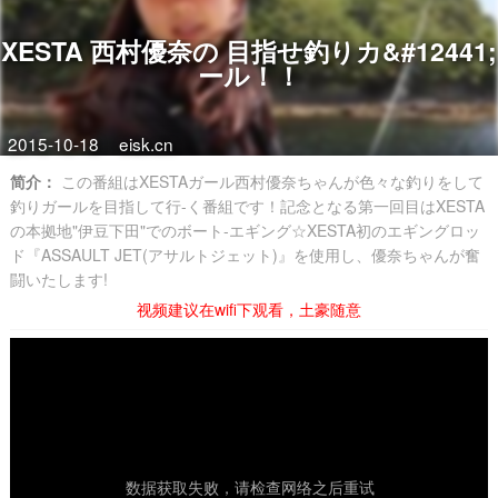
XESTA 西村優奈の 目指せ釣りカ&#12441;
ール！！
2015-10-18
eisk.cn
简介：
この番組はXESTAガール西村優奈ちゃんが色々な釣りをして
釣りガールを目指して行-く番組です！記念となる第一回目はXESTA
の本拠地"伊豆下田"でのボート-エギング☆XESTA初のエギングロッ
ド『ASSAULT JET(アサルトジェット)』を使用し、優奈ちゃんが奮
闘いたします!
视频建议在wifi下观看，土豪随意