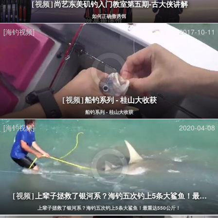
尚艺东美矶钓入门教室第五期-古大侠讲解
[视频]
如何正确撒诱饵
[海钓视频]
2017-10-11
船钓系列 - 桂山大收获
[视频]
船钓系列 - 桂山大收获
[海钓视频]
2020-04-08
上辈子拯救了银河系？海钓五次钓上5条大鲨鱼！最重达5
[视频]
上辈子拯救了银河系？海钓五次钓上5条大鲨鱼！最重达550公斤！