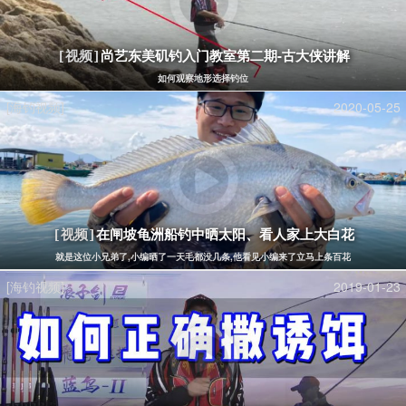
尚艺东美矶钓入门教室第二期-古大侠讲解
[视频]
如何观察地形选择钓位
[海钓视频]
2020-05-25
在闸坡龟洲船钓中晒太阳、看人家上大白花
[视频]
就是这位小兄弟了,小编晒了一天毛都没几条,他看见小编来了立马上条百花
[海钓视频]
2019-01-23