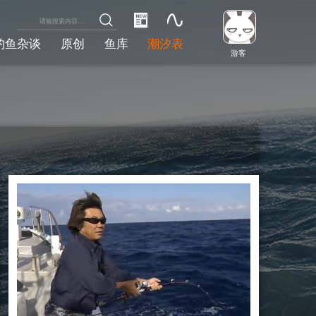
钓鱼杂谈
原创
鱼库
潮汐表
游客