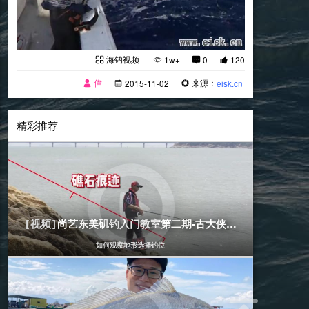
海钓视频
1w+
0
120
偉
来源：
2015-11-02
eisk.cn
精彩推荐
[海钓视频]
2018-12-28
尚艺东美矶钓入门教室第二期-古大侠讲解
[视频]
如何观察地形选择钓位
[海钓视频]
2020-05-25