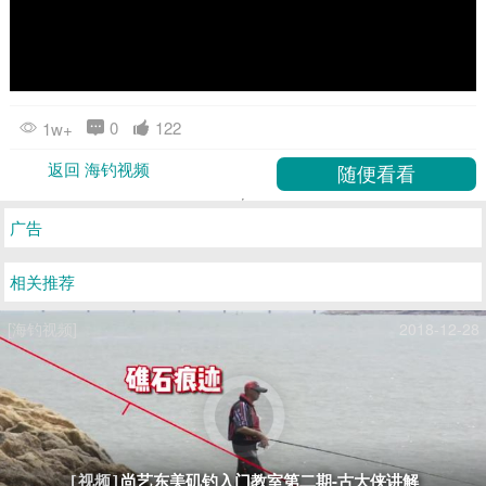
0
122
1w+
返回 海钓视频
广告
相关推荐
[海钓视频]
2018-12-28
尚艺东美矶钓入门教室第二期-古大侠讲解
[视频]