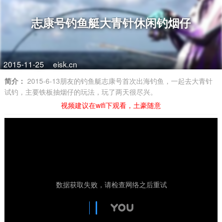
志康号钓鱼艇大青针休闲钓烟仔
2015-11-25
eisk.cn
简介：
2015-6-13朋友的钓鱼艇志康号首次出海钓鱼，一起去大青针
试钓，主要铁板抽烟仔的玩法，玩了两天很尽兴。
视频建议在wifi下观看，土豪随意