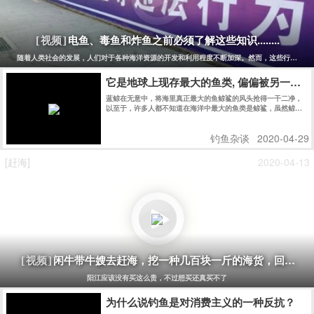
电鱼、毒鱼和炸鱼之前必须了解这些知识........
[视频]
随着人类社会的发展，人们对于各种海洋资源的开发和利用程度不断加深。然而，这些行为也同
它是地球上现存最大的鱼类, 偏偏被另一种
蓝鲸在无意中，将海里真正最大的鱼鲸鲨的风头抢得一干二净，
以至于，许多人都不知道在海洋中最大的鱼类是鲸鲨，虽然鲸鲨
和蓝鲸同样生活在大海里，但是，这两种动物完全不同。
钓鱼杂谈
2020-04-29
[赶海]
2020-04-13
闲牛带牛嫂去赶海，挖一种几百块一斤的海货，回家煮
[视频]
阳江应该没有买这么贵，不过想买还真买不了
为什么说钓鱼是对消费主义的一种反抗？