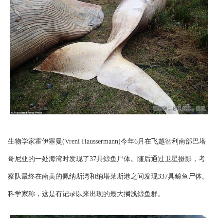
生物学家霍伊塞曼(Vreni Haussermann)今年6月在飞越智利南部巴塔
哥尼亚的一处海湾时发现了37具鲸鱼尸体。随后通过卫星摄影，考
察队最终在南美的佩纳斯湾和纳塔莱斯港之间发现337具鲸鱼尸体。
科学家称，这是有记录以来出现的最大搁浅鲸鱼群。