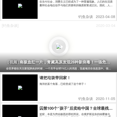
在当今社会，消费主义已经成为了一种普遍现象。人们的生活质
量和社会地位似乎与他们所拥有的物质财富成正比。因此，人们
往往会不断追求更多的物质财富，不断地购买各种商品，从而导
致资源的浪费和环境的破坏。然而，钓鱼却是一种与消费主义相
钓鱼杂谈
2023-04-08
反的生活方式，它是对消费主义的反抗。 图片 首先，钓鱼并不
需要过多的物质财富。只需要一条鱼线、一个鱼钩和一些鱼饵，
就能够享受到钓鱼的乐趣。相比于其他娱乐活动，钓鱼的成本要
[钓鱼杂谈]
2020-03-04
低得多。而且，钓鱼的过程中，人们可以感受到大自然的美丽和
宁静，可以让人们放松身心，释放压力，远离城市的喧嚣和污
染。 图片 其次，钓鱼可以让人们更好地理解和尊重自然界的规
律，从而更好地保护环境和生态系统。在钓鱼的过程中，人们需
要了解鱼类的生态习性、饵料的选择和使用，以及天气的变化对
钓鱼的影响等等。这些知识都需要在实践中逐渐掌握，而且需要
长期的观察和研究。通过钓鱼，人们可以更加深入地了解生态系
统的运作，从而更好地保护和利用自然资源。 最后，钓鱼的过程
也是一种反消费主义的过程。钓鱼需要耐心和毅力，需要等待和
观察，需要逐渐掌握技巧和经验。这些都是与现代消费主义追求
南极血红一片，青藏高原发现28种新病毒！一场危及75
[视频]
即时满足的心态相反的。钓鱼者需要学会等待和放慢节奏，需要
学会享受过程而非结果，需要学会与自然界和谐相处而非依赖人
全世界都在关注新冠肺炎的时候，一个关乎全球75亿人的消息，迅速淹没在信息流中。很少有人
造的环境和物品。这些习惯和价值观可以帮助人们摆脱消费主义
的束缚，追求精神上的自由和独立。
请把垃圾带回家！
海洋的某个角落，已经变成了这个样子！
钓鱼杂谈
2020-11-05
囚禁100个“孩子”后卖给中国？全球最残忍
监狱，本是为穷凶极恶的罪犯而设。在俄罗斯远东的纳霍德卡