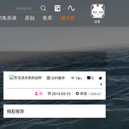
钓鱼杂谈
原创
鱼库
潮汐表
游客
台钓教学
1w+
0
4
偉
来源：
2014-03-10
eisk.cn
精彩推荐