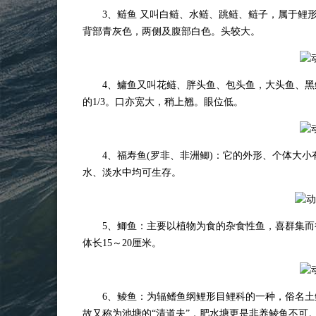
3、鲢鱼 又叫白鲢、水鲢、跳鲢、鲢子，属于鲤形
背部青灰色，两侧及腹部白色。头较大。
4、鳙鱼又叫花鲢、胖头鱼、包头鱼，大头鱼、黑
的1/3。口亦宽大，稍上翘。眼位低。
4、福寿鱼(罗非、非洲鲫)：它的外形、个体大小
水、淡水中均可生存。
5、鲫鱼：主要以植物为食的杂食性鱼，喜群集而
体长15～20厘米。
6、鲮鱼：为辐鳍鱼纲鲤形目鲤科的一种，俗名土
故又称为池塘的“清道夫”，肥水塘更是非养鲮鱼不可