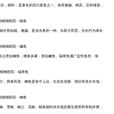
目，鲤科，是著名的四大家鱼之一。体形侧扁、稍高，呈纺锤形，
鲢外形似鲢。侧扁。是淡水鱼的一种。头部大而宽，头长约为体长
有点类似鲫鱼，鳍条多棘，形似鳜鱼。福寿鱼属广盐性鱼类，海
行，择食而居。鲫鱼是鱼中上品，生息在池塘、湖泊等淡水水域。
鲮、雪鲮、鲮公、花鲮。鲮鱼能吃掉水底的着生藻类和有机碎屑，
。