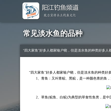
常见淡水鱼的品种
“四大家鱼”好多人都家喻户晓，但是淡水鱼的种类好多人
“四大家鱼”好多人都家喻户晓，但是淡水鱼的种类好
1、青鱼：又叫青鲩、黑鲩，是一种颜色青的鱼，为
2、草鱼(鲩鱼、白鲩)为典型的草食性鱼类，是中