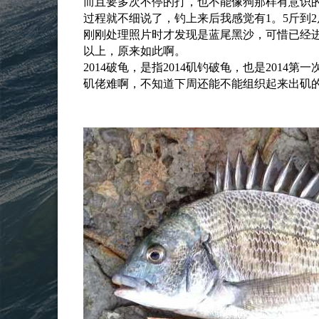
而且要多次不停的打，也不能像狗那样有意识
过程就不细说了，钓上来后我感觉有1。5斤到2
刚刚处理照片时才发现是蓝尾黑沙，可惜已经
以上，原来如此啊。
2014破龟，是指2014矶钓破龟，也是201
矶佬难啊，不知道下周还能不能组织起来出矶