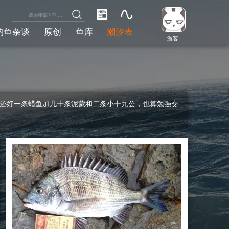
钓鱼杂谈
原创
鱼库
潮汐表
游客