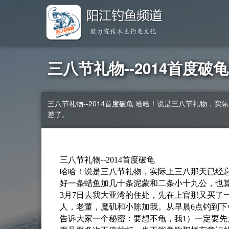
三八节礼物--2014首度破龟
三八节礼物--2014首度破龟 哈哈！说是三八节礼物，实际上三八那天已经忘了，到吃完鱼才想起来，没办法，只能拿鱼当礼物了，还好一条蜡鱼加几十条泥蒙和二条小十九公，也算勉强交
差了。
三八节礼物--2014首度破龟
哈哈！说是三八节礼物，实际上三八那天已经
好一条蜡鱼加几十条泥蒙和二条小十九公，也
3月7日去我大亚湾的住处，先在上官那又买了
人，老董，魔矶和小陈加我。从早晨6点钓到下
告诉大家一个秘密：要想不龟，我1）一定要先