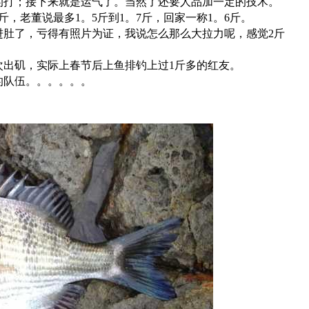
的打；接下来就是运气了。当然了还要人品加一定的技术。
斤，老董说最多1。5斤到1。7斤，回家一称1。6斤。
进肚了，亏得有照片为证，我说怎么那么大拉力呢，感觉2斤
4第一次出矶，实际上春节后上鱼排钓上过1斤多的红友。
的队伍。。。。。。