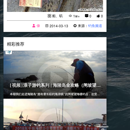
船、矶
1w+
0
0
偉
来源：
钓鱼频道
2014-03-13
精彩推荐
[船、矶]
2017-11-12
浪子游钓系列 | 海陵岛全攻略（闸坡望海楼）
[视频]
本期我们走进海陵岛“拥有最长矶钓海岸线”的闸坡望海楼钓点，这货竟然从“放生台”一条栈道
[船、矶]
2018-12-13