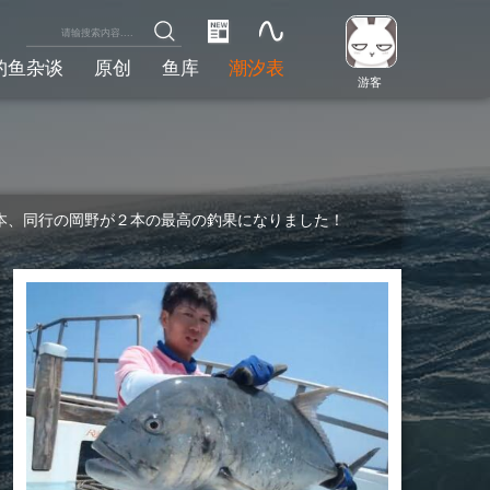
钓鱼杂谈
原创
鱼库
潮汐表
游客
本、同行の岡野が２本の最高­の釣果になりました！