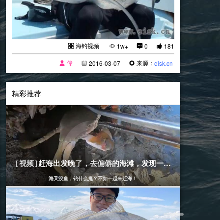
海钓视频
1w+
0
181
偉
来源：
2016-03-07
eisk.cn
精彩推荐
[海钓视频]
2019-07-10
赶海出发晚了，去偏僻的海滩，发现一条鲨鱼
[视频]
海又没鱼，钓什么鬼？不如一起来赶海！
[海钓视频]
2020-05-25