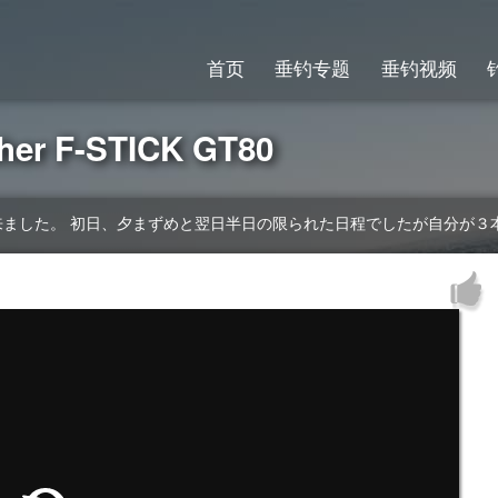
首页
垂钓专题
垂钓视频
sher F-STICK GT80
来ました。 初日、夕まずめと翌日半日の限られた日程でしたが自分が３