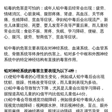
铅毒的危害是可怕的：成年人铅中毒后经常会出现：疲劳、
情绪消沉、心脏衰竭、腹部疼痛、肾虚、高血压、关节疼
痛、生殖障碍、贫血等症状。孕妇铅中毒后会出现流产、新
生儿体重过轻、死婴、婴儿发育不良等严重后果。而儿童经
常会出现：食欲不振、胃疼、失眠、学习障碍、便秘、恶
心、腹泻、疲劳、智商低下、贫血等症状。
铅中毒的危害主要表现在对神经系统、血液系统、心血管系
统、骨骼系统等终身性的伤害上。铅对多个中枢和外围神经
系统中的特定神经结构有直接的毒害作用。
铅对神经系统的毒害主要表现为以下4种：
(1)使铅中毒者的心理发生变化，例如成人铅中毒后会出现
忧郁、烦躁、性格改变等症状，而儿童则表现为多动。
(2)铅中毒会导致智力下降，尤其是儿童会出现学习障碍，
据报道高铅儿童的IQ值平均比低铅儿童低4-6分。
(3)铅中毒会导致感觉功能障碍，例如很多铅中毒病人会出
现视觉功能障碍：视网膜水肿、球后视神经炎、盲点、眼外
展肌麻痹、视神经萎缩、眼球运动障碍、瞳孔调节异常、弱