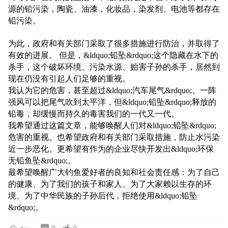
源的铅污染，陶瓷、油漆，化妆品，染发剂、电池等都存在
铅污染。
为此，政府和有关部门采取了很多措施进行防治，并取得了
有效的进展。 但是，&ldquo;铅坠&rdquo;这个隐藏在水下的
杀手，这个破坏环境、污染水源、贻害子孙的杀手，居然到
现在仍没有引起人们足够的重视。
我认为它的危害，甚至超过&ldquo;汽车尾气&rdquo;。一阵
强风可以把尾气吹到太平洋，但&ldquo;铅坠&rdquo;释放的
铅毒，却缓慢而持久的毒害我们的一代又一代。
我希望通过这篇文章，能够唤醒人们对&ldquo;铅坠&rdquo;
危害的重视。也希望政府和有关部门采取措施，防止水污染
近一步恶化。更希望有作为的企业尽快开发出&ldquo;环保
无铅鱼坠&rdquo;。
最希望唤醒广大钓鱼爱好者的良知和社会责任感：为了自己
的健康、为了我们的孩子和家人、为了大家赖以生存的环
境、为了中华民族的子孙后代，拒绝使用&ldquo;铅坠
&rdquo;。
0
0