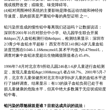
视或视野改变；或嗅觉、味觉障碍等。
(4)铅对周围神经系统的主要影响是降低运动功能和神经传
导速度，肌肉损害是严重铅中毒的典型证明 之一。
铅污染所造成的慢性铅中毒离我们还远吗？让数据说话：
深圳市2001年10月对部分中小学、幼儿园学生联合开展
&ldquo;万人血铅检测行动&rdquo;，检测结果显示：深圳市
2/3青少年血铅水平超标！ 西安市市区141例2-6岁儿童血铅
浓度范围在0.046-1.18&mu;mol/L算术平均值为0.479mol/L，
调查对象中血铅浓度超出生物阈值限值者占45.4%。
1996年7-8月对北京市9所幼儿园246名1-6岁儿童进行血铅测
定，发现儿童血铅&ge;100&mu;g/L者占68.7%。2001年5月-7
月，北京市儿童保健所对北京市0岁到6岁儿童的血铅水平进
行了抽样调查。结果显示：有1/3的孩子血铅负荷已处于有
损儿童健康的危险水平，但其中绝大多数属于无症状或轻度
铅中毒。
铅污染的罪魁祸首是谁？目前达成共识的说法：