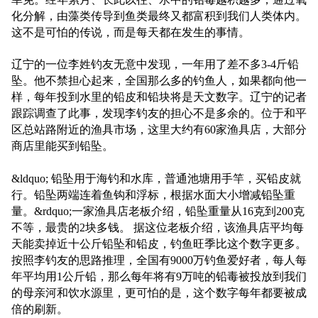
化分解，由藻类传导到鱼类最终又都富积到我们人类体内。
这不是可怕的传说，而是每天都在发生的事情。
辽宁的一位李姓钓友无意中发现，一年用了差不多3-4斤铅
坠。他不禁担心起来，全国那么多的钓鱼人，如果都向他一
样，每年投到水里的铅皮和铅块将是天文数字。辽宁的记者
跟踪调查了此事，发现李钓友的担心不是多余的。位于和平
区总站路附近的渔具市场，这里大约有60家渔具店，大部分
商店里能买到铅坠。
&ldquo; 铅坠用于海钓和水库，普通池塘用手竿，买铅皮就
行。铅坠两端连着鱼钩和浮标，根据水面大小增减铅坠重
量。&rdquo;一家渔具店老板介绍，铅坠重量从16克到200克
不等，最贵的2块多钱。 据这位老板介绍，该渔具店平均每
天能卖掉近十公斤铅坠和铅皮，钓鱼旺季比这个数字更多。
按照李钓友的思路推理，全国有9000万钓鱼爱好者，每人每
年平均用1公斤铅，那么每年将有9万吨的铅毒被投放到我们
的母亲河和饮水源里，更可怕的是，这个数字每年都要被成
倍的刷新。