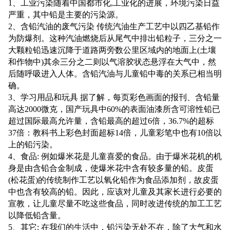
1、工业污染随着中国都市化,工业化的进展，环境污染日益
严重，其中铅是主要的污染源。
2、含铅汽油的废气污染 传统汽油生产工艺中以四乙基铅作
为防爆剂。这种汽油燃烧后从尾气中排出铅粒子，三分之一
大颗粒铅迅速沉降于道路两旁数公里区域内的地面上(土壤
和作物中)其余三分之二则以气溶胶状态悬浮在大气中，然
后随呼吸进入人体。含铅汽油与儿童铅中毒的关系已相当明
确。
3、学习用品和玩具 据了解，每页彩色画面的报刊、含铅量
高达2000微克，国产玩具中60%的表面油漆所含可溶性铅已
超过国际最高允许量，含铅最高的超过6倍，36.7%的超标
37倍：教科书上彩色封面超标14倍，儿童彩笔中也有10倍以
上的铅污染。
4、食品: 例如爆米花是儿童喜爱的食品。由于爆米花机的机
身是由含铅合金制成，使爆米花中含有较多量的铅。皮蛋
(松花蛋)的传统制作工艺以氧化铅作为食品添加剂，故皮蛋
中也含有较高的铅。因此，应该对儿童及其家长进行必要的
宣教，让儿童尽量不吃这些食品，同时改进传统的加工工艺
以降低铅含量。
5、其它: 在我们的生活中，铅污染无处不在，除了大气和水