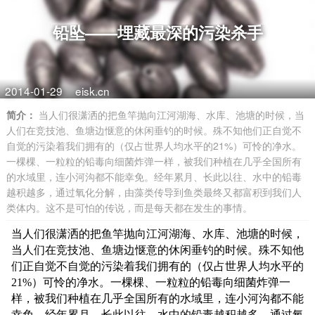
铅坠——埋藏最深的污染杀手
2014-01-29
eisk.cn
简介：
当人们很潇洒的把鱼竿抛向江河湖海、水库、池塘的时候，当
人们在竞技池、鱼塘边惬意的休闲垂钓的时候。殊不知他们正自觉不
自觉的污染着我们拥有的（仅占世界人均水平的21%）可怜的净水。
一棵棵、一粒粒的铅毒向细菌炸弹一样，被我们种植在几乎全国所有
的水域里，连小河沟都不能幸免。经年累月、长此以往、水中的铅毒
越积越多，通过氧化分解，由藻类传导到鱼类最终又都富积到我们人
类体内。这不是可怕的传说，而是每天都在发生的事情。
当人们很潇洒的把鱼竿抛向江河湖海、水库、池塘的时候，
当人们在竞技池、鱼塘边惬意的休闲垂钓的时候。殊不知他
们正自觉不自觉的污染着我们拥有的（仅占世界人均水平的
21%）可怜的净水。一棵棵、一粒粒的铅毒向细菌炸弹一
样，被我们种植在几乎全国所有的水域里，连小河沟都不能
幸免。经年累月、长此以往、水中的铅毒越积越多，通过氧