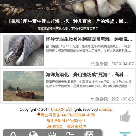
闲牛带牛嫂去赶海，挖一种几百块一斤的海货，回家煮
[视频]
阳江应该没有买这么贵，不过想买还真买不了
怪异无眼生物被冲到墨西哥海滩，远看像海
据《镜报》2月13日报道，墨西哥太平洋海岸的海滩上，一种形
似海豚，但没有眼睛的生物被冲上了海岸。没有人认识这只生
物，但当地渔民认为这只生物可能来自海洋深处。
钓鱼杂谈
2020-04-07
海洋荒漠化：舟山渔场成“死海”，高科技让
根据环保调查数据显示，中国近海捕捞上来的鱼中有大约30%是
还没有长大的幼鱼，总重达到约400万吨，比日本全国总捕捞量
还要高。
钓鱼杂谈
2021-03-23
All
Copyright © 2014
Eisk.CN
.
rights reserved
sitemap
粤公网安备 44170202000142号
粤ICP备14100453号-1
潮汐精灵
潮汐表精灵