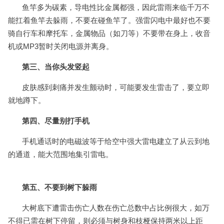
鱼竿多为碳素，导电性比金属都强，因此雷雨来临千万不
能扛着鱼竿去躲雨，不要在碰鱼竿了。强雷闪电中最好也不要
骑自行车和摩托车，金属物品（如刀等）不要带在身上，收音
机或MP3暂时关闭电源并离身。
第三、当你头发竖起
皮肤感到刺痛并发生颤动时，可能要发生雷击了，要立即
就地蹲下。
第四、尽量别打手机
手机通话时的电磁波等于给空中强大雷电建立了从云到地
的通道，能大范围地集引雷电。
第五、不要到树下躲雨
大树底下遭雷击伤亡人数在伤亡总数中占比例很大，如万
不得已需在树下停留，则必须与树身和枝桠保持两米以上距