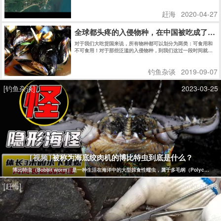
赶海
2020-04-27
全球都头疼的入侵物种，在中国被吃成了濒
对于我们大吃货国来说，所有物种都可以划分为两类：可食用和
不可食用！对于那些泛滥的入侵物种，到我们这过一段时间就成
了濒危动植物……真是太可惜了啊！
钓鱼杂谈
2019-09-07
[钓鱼杂谈]
2023-03-25
被称为海底绞肉机的博比特虫到底是什么？
[视频]
博比特虫（Bobbit worm）是一种生活在海洋中的大型掠食性蠕虫，属于多毛纲（Polych
[赶海]
2020-04-13