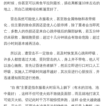
的时候，你甚至可以将鱼竿拉到最长，插在离帐篷10米左右的
地上，而自己就蜷缩在帐篷里好了。
雷击虽然可能使人衣服着火，甚至致金属饰物和表带熔
化，但主要的致命原因还是使人心脏停搏，除了重者会当即死
亡，多数人的伤损还是来自心跳停顿后的脑部缺氧，若五分钟
仍未获救，脑细胞受损；超过十几分钟就会有致命危险；超过
四小时则基本难再活命。
所以说，遭雷击不一定致命，若及时恢复其心跳和呼吸，
许多人都曾逃过大难。受到雷击的人，身上并不带电，他人可
以放心施救。首先让昏迷伤者躺下，然后立即进行口对口人工
呼吸，实施人工呼吸时间越早越好，其次应进行心脏按压，并
迅速通知医院进行抢救。
“自 救”主要是指衣服着火时应马上躺下（有水的洼地、池
中最好），这样不但可使火焰不致烧及面部，而且就地打滚又
可熄灭火焰。切记此时千万不能惊慌奔跑，这样 会使火越烧越
旺。灭火后，可用冷水冲净并冷却烧伤处，然后盖上敷料（如