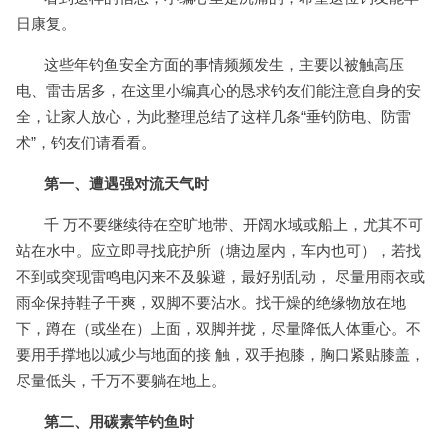
日康复。
这些年钓鱼安全方面的事情频频发生，主要以被触高压
电、雷击居多，在这里小编真心的恳求钓友们能注意自身的安
全，让家人放心，为此整理总结了这样几条“垂钓防电、防雷
术”，钓友们请看看。
第一、遭遇强对流天气时
千 万不要继续待在空旷地带、开阔水域或船上，尤其不可
站在水中。应立即寻找庇护所（塘边屋内，车内也可），若找
不到或突现雷鸣电闪来不及躲避，最好别乱动， 尽量用雨衣或
雨伞保持鞋子干爽，双脚不要沾水。找干燥的绝缘物放在地
下，蹲在（或坐在）上面，双脚并拢，尽量降低人体重心。不
要用手撑地以减少与地面的接 触，双手抱膝，胸口紧贴膝盖，
尽量低头，千万不要躺在地上。
第二、用碳素竿钓鱼时