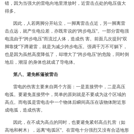
错，因为当强大的雷电向地里泄放时，近雷击点处的电压值大
得多。
因此，人若两脚分开站立，一脚离雷击点近，另一脚离雷
击点远，就产生电位差，亦既常说的“跨步电压”。一部分雷电强
电流由于“跨步电压”而流过人体，造成伤 害。前面几次提到“双
脚靠拢”下蹲避雷，就是为减少跨步电压。强调千万不可躺下，
也是因为虽然高度降低了，却增大了“跨步电压”的危险，同时倒
地后，潮湿 的身体也就成了导电体。
第八、避免帐篷被雷击
雷电的伤害主要来自两个方面：一是直接劈中，二是高压
电弧。要避免直接劈中，简单的原则就是不要成为这个区域的
高点。而电弧是雷电击中一个物体后瞬间高压在该物体附近形
成电弧，造成伤害。
因此，在不成为高点的同时，也要避免紧邻高点扎营（如
高地和树木），远离“电弧区”。在雷电十分强烈又没有合适地形