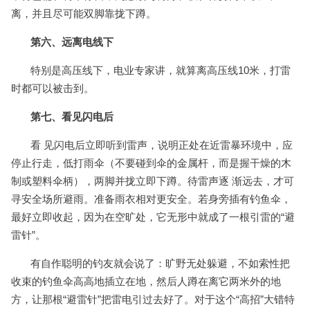
离，并且尽可能双脚靠拢下蹲。
第六、远离电线下
特别是高压线下，电业专家讲，就算离高压线10米，打雷
时都可以被击到。
第七、看见闪电后
看 见闪电后立即听到雷声，说明正处在近雷暴环境中，应
停止行走，低打雨伞（不要碰到伞的金属杆，而是握干燥的木
制或塑料伞柄），两脚并拢立即下蹲。待雷声逐 渐远去，才可
寻安全场所避雨。准备雨衣相对更安全。若身旁插有钓鱼伞，
最好立即收起，因为在空旷处，它无形中就成了一根引雷的“避
雷针”。
有自作聪明的钓友就会说了：旷野无处躲避，不如索性把
收束的钓鱼伞高高地插立在地，然后人蹲在离它两米外的地
方，让那根“避雷针”把雷电引过去好了。对于这个“高招”大错特