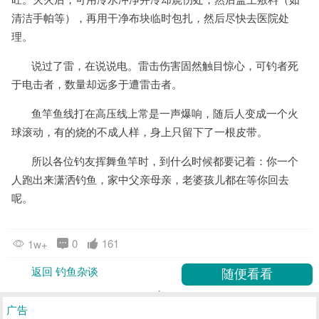
清洁手帕等），再用干净布块临时包扎，然后尽快去医院处
理。
说过了雷，在说说电。雷击伤害固然触目惊心，可钓者死
于电击者，数量却远多于遭雷击者。
鱼竿鱼线打在高压线上常是一声爆响，随后人变成一个火
球滚动，有的烧的不成人样，身上只留下了一根皮带。
所以各位钓友挥舞鱼竿时，到什么时候都要记着：你一个
人跑出来潇洒钓鱼，家中父亲母亲，老婆孩儿都在等你回去
呢。
0
161
1w+
返回 钓鱼杂谈
广告