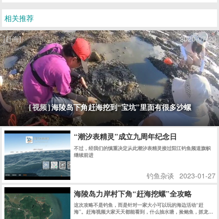
相关推荐
[赶海]
2020-07-20
海陵岛下角赶海挖到“宝坑”里面有很多沙螺
[视频]
“潮汐表精灵”成立九周年纪念日
不过，经我们的慎重决定从此潮汐表精灵接过阳江钓鱼频道旗帜
继续前进
钓鱼杂谈
2023-01-27
海陵岛力岸村下角“赶海挖螺”全攻略
这次攻略不是钓鱼，而是针对一家大小可以玩的海边活动“赶
海”。赶海视频大家天天都能看到，什么抽水塘，捡鲍鱼，抓龙虾
之类的估计大家都看傻了吧。