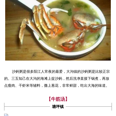
大沟
沙蚂粥是很多阳江人宵夜的最爱，
镇的沙蚂粥是比较正宗
大沟
的。三五知己在
的海滩上捉沙蚂，然后洗净直接下锅煮，再放
点瘦肉、干虾米等辅料，撒上葱花，非常鲜甜，吃出大海的味道。
【牛筋汤】
塘坪镇