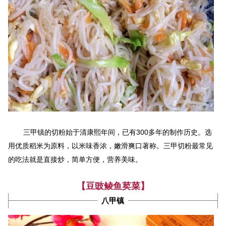
300
三甲镇的切粉始于清康熙年间，已有
多年的制作历史。选
三甲
用优质稻米为原料，以米味香浓，嫩滑爽口著称。
切粉最常见
的吃法就是直接炒，简单方便，营养美味。
【豆豉鲮鱼荬菜】
八甲镇