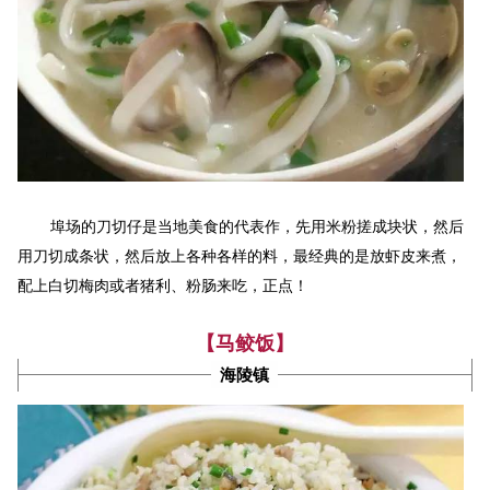
埠场的刀切仔是当地美食的代表作，先用米粉搓成块状，然后
用刀切成条状，然后放上各种各样的料，最经典的是放虾皮来煮，
配上白切梅肉或者猪利、粉肠来吃，正点！
【马鲛饭】
海陵镇