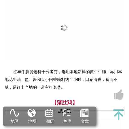
红丰牛腩煲选料十分考究，选用本地新鲜的黄牛牛腩，再用本
地花生油、盐、酱和大小回香腌制约半小时，口感清香，食而不
腻，是红丰当地的一道主打名菜。
【猪肚鸡】
那龙镇
地区
地图
潮历
鱼库
文章