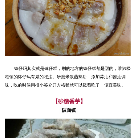
松
钵仔玛其实就是钵仔糕，别的地方的钵仔糕都是甜的，唯独
柏
镇的钵仔玛有咸的吃法。研磨米浆蒸熟后，添加蒜油和酱油调
味，吃的时候用根小签介开方格状就可以戳着吃了，便宜美味。
【砂糖番芋】
陂面镇