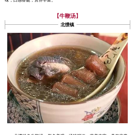
味，口感香脆，营养丰富。
【牛鞭汤】
北惯镇