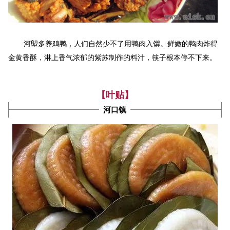
河塱多养鸡鸭，人们自然少不了用鸭肉入馔。鲜嫩的鸭肉炸得
金黄香酥，淋上香气浓郁的紫苏制作的料汁，筷子根本停不下来。
【叶贴】
河口镇