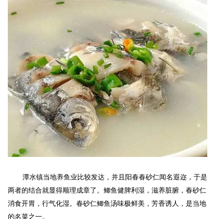
潭水
镇当地养鱼业比较发达，并且阳春春砂仁闻名遐迩，于是
两者的结合就显得顺理成章了。鲫鱼健脾利湿，滋养脏腑，春砂仁
消食开胃，行气化湿。春砂仁鲫鱼汤味极鲜美，芳香诱人，是当地
的名菜之一。