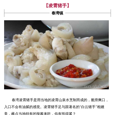
【凌霄猪手】
春湾镇
春湾凌霄猪手是用当地的凌霄山泉水烹制而成的，
脆滑爽口，
入口不会有油腻的感觉。
凌霄猪手足与跟著名的“白云猪手”相媲
美，蘸点当地特有的辣酱来吃，你有抵得紧？