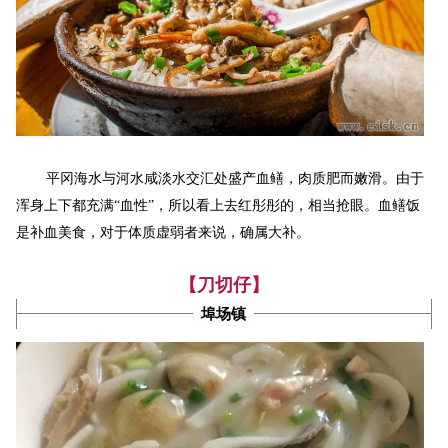
平冈海水与河水咸淡水交汇处盛产血鳝，肉质肥而嫩滑。由于
浑身上下都充满“血性”，所以看上去红彤彤的，相当抢眼。血鳝饭
是补血美食，
对于体质虚弱者来说，确属大补。
【刀切仔】
埠场镇