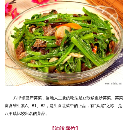
八甲镇盛产荬菜，当地人主要的吃法是豆豉鲮鱼炒荬菜。荬菜
A
B1
B2
富含维生素
、
、
，是生食蔬菜中的上品，有“凤尾”之称，是
八甲镇比较出名的菜品。
【油泼腐竹】