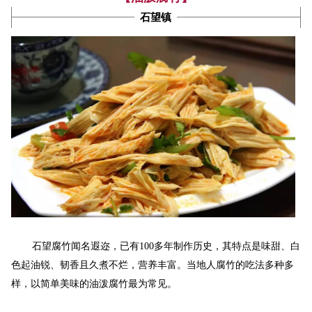
石望镇
石望
腐竹闻名遐迩，已有100
多年制作历史，其特点是味甜、白
色起油锐、韧香且久煮不烂，营养丰富。当地人
腐竹的吃法多种多
样，以简单美味的油泼腐竹最为常见。