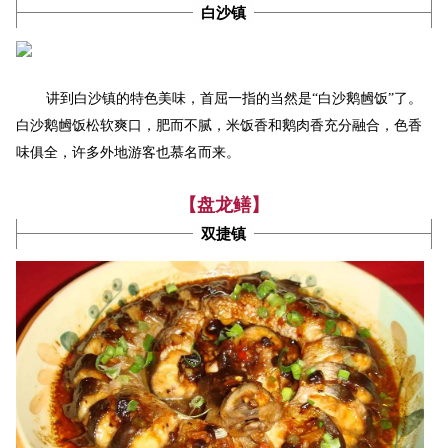
白沙镇
讲到白沙镇的特色美味，首屈一指的当然是“白沙鹅乸饭”了。
白沙鹅乸饭松软爽口，肥而不腻，米饭香和鹅肉香充分融合，色香
味俱全，许多外地游客也慕名而来。
【盘龙鳝】
双捷镇