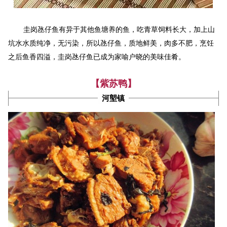
圭岗
氹仔鱼有异于其他鱼塘养的鱼，吃青草饲料长大，加上山
坑水水质纯净，无污染，所以氹仔鱼，质地鲜美，肉多不肥，烹饪
圭岗
之后鱼香四溢，
氹仔鱼已成为家喻户晓的美味佳肴。
【紫苏鸭】
河塱镇