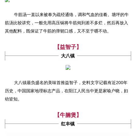
塘坪
牛筋汤一直以来被奉为疏经通络，调和气血的佳肴。
的牛
筋汤比较讲究，一般先用高压锅将牛筋炖到差不多烂，然后再放入
其他配料，既保证了牛筋的弹韧口感，又不至于嚼不动。
【益智子】
大八镇
200
大八镇最负盛名的美味首推益智子，史料文字记载有近
年
历史，中国国家地理标志产品，在阳江人民当中更是家喻户晓，妇
幼皆知。
【牛腩煲】
红丰镇