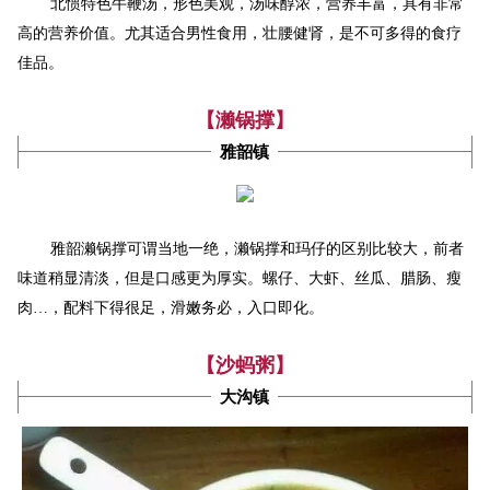
形色美观
北惯特色牛鞭汤，
，汤味醇浓，营养丰富，具有非常
高的营养价值。尤其适合男性食用，壮腰健肾，是不可多得的食疗
佳品。
【濑锅撑】
雅韶镇
雅韶濑锅撑可谓当地一绝，濑锅撑和玛仔的区别比较大，前者
味道稍显清淡，但是口感更为厚实。螺仔、大虾、丝瓜、腊肠、瘦
肉…，配料下得很足，滑嫩务必，入口即化。
【沙蚂粥】
大沟镇