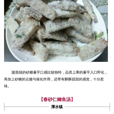
陂面
镇的砂糖蕃芋口感比较独特，品质上乘的蕃芋入口即化，
再加上砂糖的点缀与催化作用，还带有酥酥甜甜的感觉，十分惹
味。
【春砂仁鲫鱼汤】
潭水镇