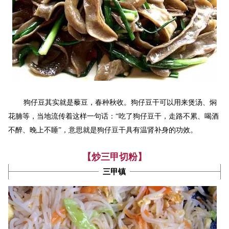
狗仔豆其实就是藜豆，春种秋收。狗仔豆干可以用来煲汤、焖
花腩等，当地流传着这样一句话：“吃了狗仔豆干，走路不累、喝酒
不醉、晚上不睡”，意思就是狗仔豆干具有温肾补身的功效。
【炒三甲切粉】
三甲镇