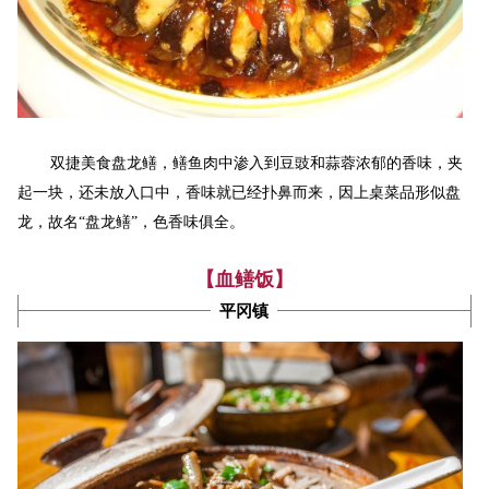
双捷美食盘龙鳝，鳝鱼肉中渗入到豆豉和蒜蓉浓郁的香味，夹
起一块，还未放入口中，香味就已经扑鼻而来，因上桌菜品形似盘
龙，故名“盘龙鳝”，色香味俱全。
【血鳝饭】
平冈镇