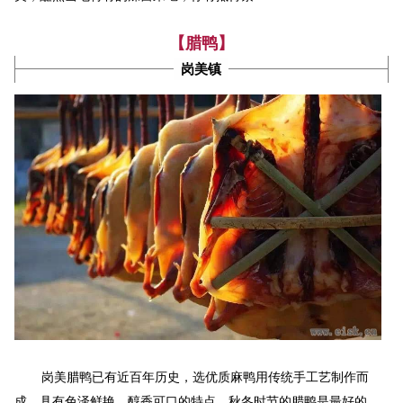
【腊鸭】
岗美镇
岗美腊鸭已有近百年历史，选优质麻鸭用传统手工艺制作而
成，具有色泽鲜艳、醇香可口的特点，秋冬时节的腊鸭是最好的。