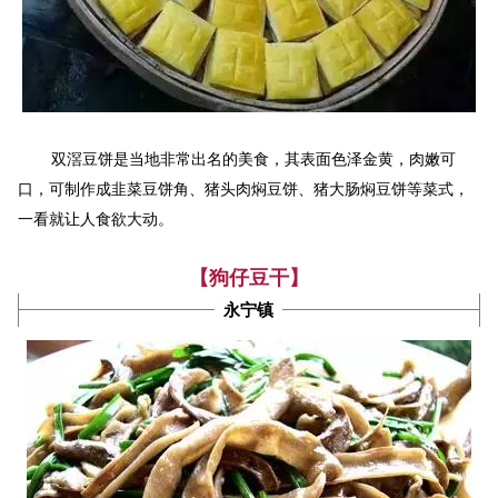
双滘豆饼是当地非常出名的美食，其表面色泽金黄，肉嫩可
口，可制作成韭菜豆饼角、猪头肉焖豆饼、猪大肠焖豆饼等菜式，
一看就让人食欲大动。
【狗仔豆干】
永宁镇