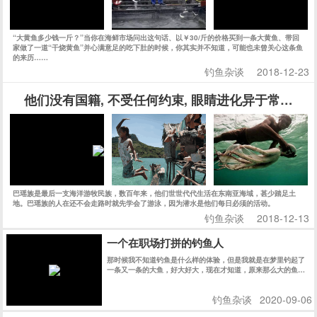
“大黄鱼多少钱一斤？”当你在海鲜市场问出这句话、以￥30/斤的价格买到一条大黄鱼、带回
家做了一道“干烧黄鱼”并心满意足的吃下肚的时候，你其实并不知道，可能也未曾关心这条鱼
的来历……
钓鱼杂谈
2018-12-23
他们没有国籍, 不受任何约束, 眼睛进化异于常人, 
巴瑶族是最后一支海洋游牧民族，数百年来，他们世世代代生活在东南亚海域，甚少踏足土
地。巴瑶族的人在还不会走路时就先学会了游泳，因为潜水是他们每日必须的活动。
钓鱼杂谈
2018-12-13
一个在职场打拼的钓鱼人
那时候我不知道钓鱼是什么样的体验，但是我就是在梦里钓起了
一条又一条的大鱼，好大好大，现在才知道，原来那么大的鱼，
大约是十几斤。
钓鱼杂谈
2020-09-06