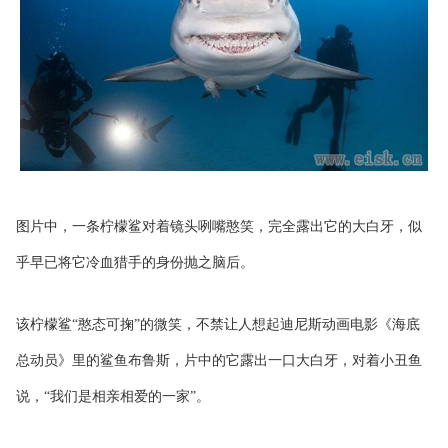
图片中，一条柠檬鲨对着镜头咧嘴憨笑，完全露出它的大白牙，似
乎早已将它冷血猎手的身份抛之脑后。
该柠檬鲨“憨态可掬”的微笑，不禁让人想起迪尼斯动画电影《海底
总动员》里的鲨鱼布鲁斯，片中的它露出一口大白牙，对着小丑鱼
说，“我们是相亲相爱的一家”。