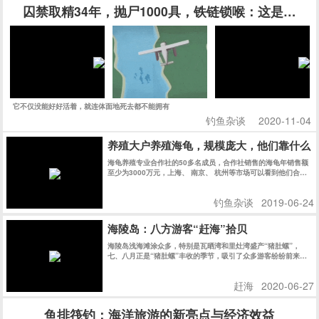
囚禁取精34年，抛尸1000具，铁链锁喉：这是一场
它不仅没能好好活着，就连体面地死去都不能拥有
钓鱼杂谈
2020-11-04
养殖大户养殖海龟，规模庞大，他们靠什么
海龟养殖专业合作社的50多名成员，合作社销售的海龟年销售额
至少为3000万元，上海、 南京、 杭州等市场可以看到他们合作
社的乌龟。
钓鱼杂谈
2019-06-24
海陵岛：八方游客“赶海”拾贝
海陵岛浅海滩涂众多，特别是瓦晒湾和里灶湾盛产“猪肚螺”，
七、八月正是“猪肚螺”丰收的季节，吸引了众多游客纷纷前来赶
海拾贝，尝试当渔民的乐趣。
赶海
2020-06-27
鱼排筏钓：海洋旅游的新亮点与经济效益