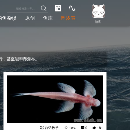
钓鱼杂谈
原创
鱼库
潮汐表
游客
行，甚至能攀爬瀑布。
台钓教学
1w+
0
181