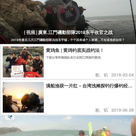
廣東.江門磯動部隊2018东平收官之战
[视频]
2018年最后几天江門磯動部隊决战东平镇，个个回来成个人散晒，不知道渔获如何？
黄鸡鱼 | 黄鸡钓底实战钓法！
下面分享和海狼队友们去阳江闸坡钓黄鸡
船、矶
2018-03-04
满船渔获一片红－台湾浅摊探钓行爆钓经验
船、矶
2019-06-28
[船、矶]
2018-12-13