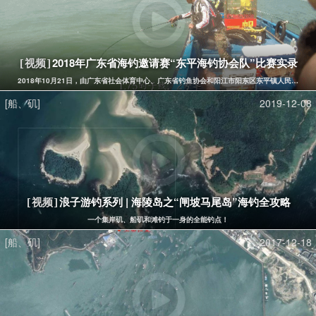
2018年广东省海钓邀请赛“东平海钓协会队”比赛实录
[视频]
2018年10月21日，由广东省社会体育中心、广东省钓鱼协会和阳江市阳东区东平镇人民政
[船、矶]
2019-12-08
浪子游钓系列 | 海陵岛之“闸坡马尾岛”海钓全攻略
[视频]
一个集岸矶、船矶和滩钓于一身的全能钓点！
[船、矶]
2017-12-18