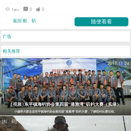
0
0
1w+
返回 船、矶
广告
相关推荐
[船、矶]
2017-11-24
东平镇海钓协会第四届“港雅湾”矶钓大赛（实录）
[视频]
小编带大家走进东平镇海钓协会第四届“港雅湾”矶钓大赛，了解矶钓比赛过程。
[船、矶]
2019-01-02