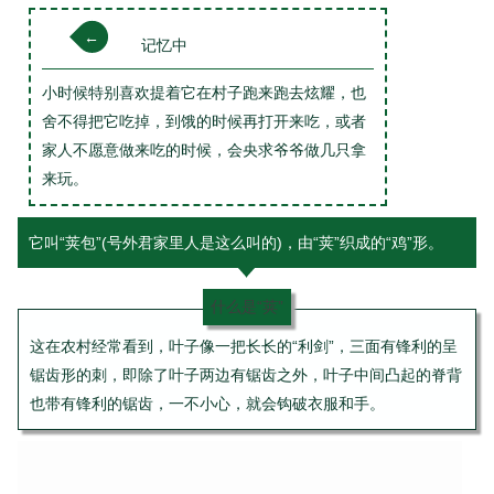
←
记忆中
小时候特别喜欢提着它在村子跑来跑去炫耀，也
舍不得把它吃掉，到饿的时候再打开来吃，或者
家人不愿意做来吃的时候，会央求爷爷做几只拿
来玩。
它叫“荚包”(号外君家里人是这么叫的)，由“荚”织成的“鸡”形。
什么是“荚”
这在农村经常看到，叶子像一把长长的“利剑”，三面有锋利的呈
锯齿形的刺，即除了叶子两边有锯齿之外，叶子中间凸起的脊背
也带有锋利的锯齿，一不小心，就会钩破衣服和手。