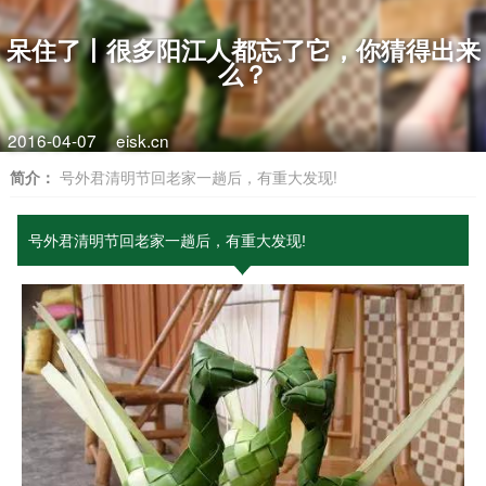
呆住了丨很多阳江人都忘了它，你猜得出来
么？
2016-04-07
eisk.cn
简介：
号外君清明节回老家一趟后，有重大发现!
号外君清明节回老家一趟后，有重大发现!