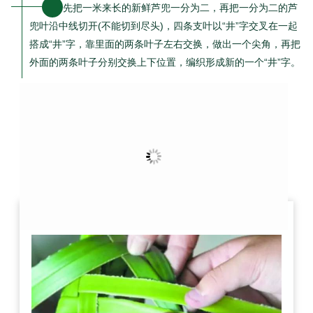
先把一米来长的新鲜芦兜一分为二，再把一分为二的芦
兜叶沿中线切开(不能切到尽头)，四条支叶以“井”字交叉在一起
搭成“井”字，靠里面的两条叶子左右交换，做出一个尖角，再把
外面的两条叶子分别交换上下位置，编织形成新的一个“井”字。