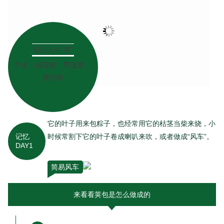
阳江人叫“荚”
学名：假菠萝、野菠萝、
露兜树
它的叶子用来包粽子，也经常用它的枯茎当柴来烧，小
记忆
时候常割下它的叶子卷成喇叭来吹，或者做成“风车”。
DAY1
简易风车
来看看荚包是怎么做成的