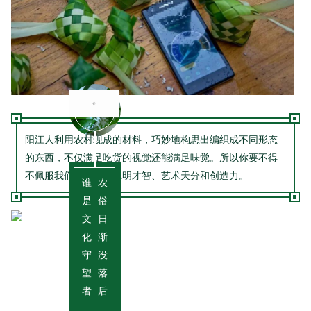
阳江人利用农村现成的材料，巧妙地构思出编织成不同形态
的东西，不仅满足吃货的视觉还能满足味觉。所以你要不得
不佩服我们阳江人的聪明才智、艺术天分和创造力。
谁
农
是
俗
文
日
化
渐
守
没
望
落
者
后