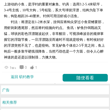
上游动的小鱼，是浮钓的重要对象鱼。钓具：选用3.2-5.4米矶竿，
3-4号主线，10号大钩，5号铅坠，系大号球状浮漂，结构为坠下单
钩，钩坠相距20-40厘米。钓饵可用活虾或小活鱼。
钓法：将漂定在1-2米水深，挂饵应将钩尖穿过小鱼背鳍要部，
用虾则刺透尾部，然后将钓组抛向钓点。 鱼讯：鲈鱼扑饵既凶又
猛，球状的彩色浮漂随波起伏，非常醒目，可视浪峰波谷的规律掌
握它的浮隐节奏，一旦浮漂隐没而逾时不现就是咬钩；有时候好好
的浮漂突然不见了，也是咬钩。常见鲈鱼个体在2-5千克之间，鱼上
钩后一般多靠竿硬线强降鱼，当然巧劲也是一个方面，但令人心醉
神迷的是还是以强制强，力擒大物。
0
1
1w+
返回 矶钓教学
广告
相关推荐