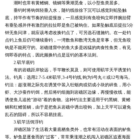
潮时也常有黄鳍鲷、镜鲷等乘潮觅食，以小型鱼类居多。
垂钓时将钩饵轻垂入水，随钓线徐徐下沉可以感觉到铅坠触
底，持竿作有节奏的轻提慢放，一旦感觉到有鱼咬钩立即拌腕抬臂
有垂坠感并伴有激烈的拉扯即是鱼已被钩住。如果坠触底后提拉5分
钟无鱼问津，就应该考虑改换钓点了，可另选石缝施钓。在一处钓
点钓上鱼后仍可继续垂钓，一湾数鱼和数湾无鱼是常事，但无鱼咬
钩是不能死守的。岩礁缝窟中的鱼大多是凶猛的肉食性鱼类，有见
饵即吞的特点，因此频换钓点是逗钓的基本法则。
2.矶竿底钓
有的岩礁距岸较远，手竿鞭长莫及，则可使用矶竿天平诱笼钓
法。钓具：选用2.7-5.4米矶竿,3-4号钓线,钩为9号丸ㄝ或12号海马。
钓法：趁涨潮之际先在诱笼中装入牡蛎肉或切成小块的碎鱼，用小
虾、大沙蚕作钓饵，然后将钓组抛到岩礁区边缘，再慢慢收线，能
诱使鱼儿追抢“游动”着的食物。这种钓法主要适用于钓黑鲷、黄鳍
鲷和红鳍笛鲷，由于是把鱼从岩礁中诱出咬钩，加上天平可以避免
乱石的阻碍，所以不容易挂底。
3.矶竿活饵浮钓
岸礁区除了生活着大量底栖鱼类外，也常有活动在表面的鲈鱼
等。鲈鱼是逐食而的“过客”，常常乘涨潮之机闯入岩礁区追逐海面