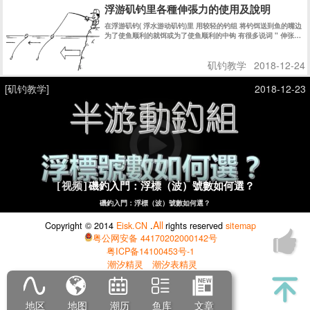
浮游矶钓里各種伸張力的使用及說明
在浮游矶钓( 浮水游动矶钓)里 用较轻的钓组 将钓饵送到鱼的嘴边
为了使鱼顺利的就饵或为了使鱼顺利的中钩 有很多说词 " 伸张拉
直力" " 引诱" "主线修正" 等等 说法 严格说来 都有不同的意思 !
简单的说法 都是为了鱼吃饵时 使浮标的 “鱼讯” 明显的显示出来
矶钓教学
2018-12-24
! 而迅速的使钓鱼者在第一时间内 知道鱼在吃食的信息 而采取相
应的措施 !
[矶钓教学]
2018-12-23
磯釣入門：浮標（波）號數如何選？
[视频]
磯釣入門：浮標（波）號數如何選？
All
Copyright © 2014
Eisk.CN
.
rights reserved
sitemap
粤公网安备 44170202000142号
粤ICP备14100453号-1
潮汐精灵
潮汐表精灵
地区
地图
潮历
鱼库
文章