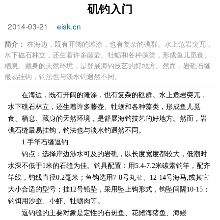
矶钓入门
2014-03-21
eisk.cn
简介：
在海边，既有开阔的滩涂，也有复杂的礁群。水上危岩突兀，
水下礁石林立，还生着许多藤壶、牡蛎和各种藻类，形成鱼儿觅食、
栖息、藏身的天然环境，是舒展海钓技艺的好地方。然而，岩礁石缝
最易挂钩，钓法也与淡水钓迥然不同。
在海边，既有开阔的滩涂，也有复杂的礁群。水上危岩突兀，
水下礁石林立，还生着许多藤壶、牡蛎和各种藻类，形成鱼儿觅
食、栖息、藏身的天然环境，是舒展海钓技艺的好地方。然而，岩
礁石缝最易挂钩，钓法也与淡水钓迥然不同。
1.手竿石缝逗钓
钓点：选择岸边涉水可及的岩礁，以长度宽度都较大，低潮时
水深不低于1米的石缝为佳。钓具配置：用5.4-7.2米碳素钓竿，配齐
竿线，钓线直径0.2毫米；鱼钩选用7-8号丸ㄝ、12-14号海马,或其它
大小合适的型号；挂12号铅坠，采用坠上钩形式，钩坠间隔10-15；
钓饵用沙蚕、小虾、牡蛎肉等。
逗钓缝的主要对象是定性的石斑鱼、花鳍海猪鱼、海鳗