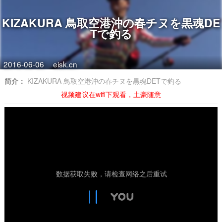
KIZAKURA 鳥取空港沖の春チヌを黒魂DE
Tで釣る
2016-06-06
eisk.cn
简介：
KIZAKURA 鳥取空港沖の春チヌを黒魂DETで釣る
视频建议在wifi下观看，土豪随意