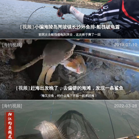
小编海陵岛闸坡镇长沙环鱼排-船筏破龟篇
[视频]
前两次去船筏都龟到哭去，这次终于爽了一回
[海钓视频]
2019-07-10
赶海出发晚了，去偏僻的海滩，发现一条鲨鱼
[视频]
海又没鱼，钓什么鬼？不如一起来赶海！
[海钓视频]
2022-03-28