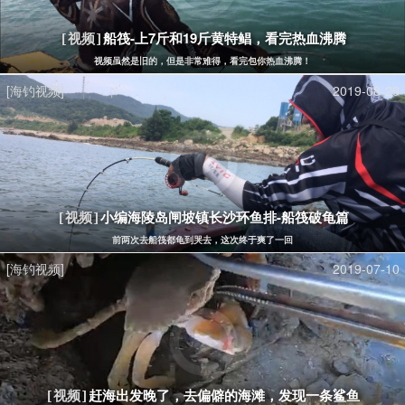
船筏-上7斤和19斤黄特鲳，看完热血沸腾
[视频]
视频虽然是旧的，但是非常难得，看完包你热血沸腾！
[海钓视频]
2019-08-29
小编海陵岛闸坡镇长沙环鱼排-船筏破龟篇
[视频]
前两次去船筏都龟到哭去，这次终于爽了一回
[海钓视频]
2019-07-10
赶海出发晚了，去偏僻的海滩，发现一条鲨鱼
[视频]