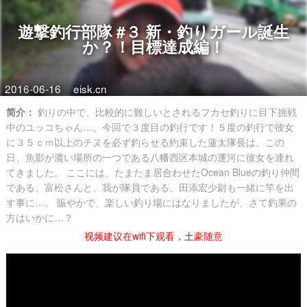
遊撃釣行部隊 #３ 新・釣りガール誕生
か？！目標達成編！
2016-06-16
eisk.cn
简介：
釣りの中で、比較的に難しいとされるフカセ釣りに目下挑戦
中のユッコちゃん…。今回で­３度目の釣行です！５度の釣行で彼女
に３５ｃｍ以上のチヌを必ず釣らせる約束した蓮太­隊長は、この
日、魚影が濃い場所の一つである八幡西区本城の運河に彼女を連れ
てきまし­た。 ここには、たまたま居合わせたOcean Blueの釣り仲間
である、富松さんと、我が隊員である、田添宏少尉も一緒に竿を出
す­事に…。 賑やかで、楽しい釣り場にはなりましたが、さて釣果の
方はいかに…？
视频建议在wifi下观看，土豪随意