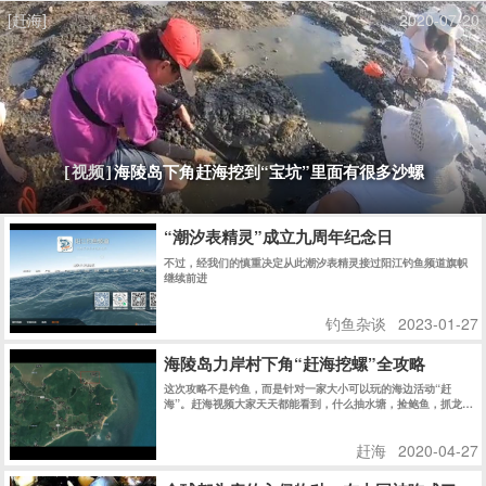
[赶海]
2020-07-20
海陵岛下角赶海挖到“宝坑”里面有很多沙螺
[视频]
“潮汐表精灵”成立九周年纪念日
不过，经我们的慎重决定从此潮汐表精灵接过阳江钓鱼频道旗帜
继续前进
钓鱼杂谈
2023-01-27
海陵岛力岸村下角“赶海挖螺”全攻略
这次攻略不是钓鱼，而是针对一家大小可以玩的海边活动“赶
海”。赶海视频大家天天都能看到，什么抽水塘，捡鲍鱼，抓龙虾
之类的估计大家都看傻了吧。
赶海
2020-04-27