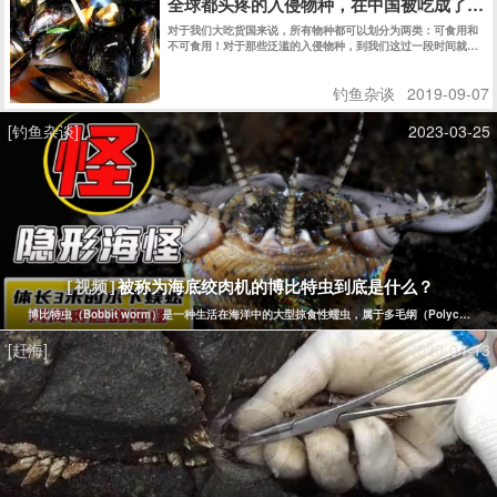
全球都头疼的入侵物种，在中国被吃成了濒
对于我们大吃货国来说，所有物种都可以划分为两类：可食用和
不可食用！对于那些泛滥的入侵物种，到我们这过一段时间就成
了濒危动植物……真是太可惜了啊！
钓鱼杂谈
2019-09-07
[钓鱼杂谈]
2023-03-25
被称为海底绞肉机的博比特虫到底是什么？
[视频]
博比特虫（Bobbit worm）是一种生活在海洋中的大型掠食性蠕虫，属于多毛纲（Polych
[赶海]
2020-04-13