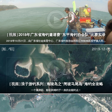
2018年广东省海钓邀请赛“东平海钓协会队”比赛实录
[视频]
2018年10月21日，由广东省社会体育中心、广东省钓鱼协会和阳江市阳东区东平镇人民政
[船、矶]
2019-12-08
浪子游钓系列 | 海陵岛之“闸坡马尾岛”海钓全攻略
[视频]
一个集岸矶、船矶和滩钓于一身的全能钓点！
[船、矶]
2017-12-18