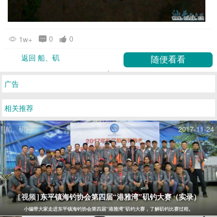
0
0
1w+
返回 船、矶
广告
相关推荐
[船、矶]
2017-11-24
东平镇海钓协会第四届“港雅湾”矶钓大赛（实录）
[视频]
小编带大家走进东平镇海钓协会第四届“港雅湾”矶钓大赛，了解矶钓比赛过程。