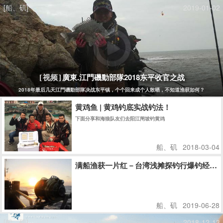
[船、矶]
2019-01-02
廣東.江門磯動部隊2018东平收官之战
[视频]
2018年最后几天江門磯動部隊决战东平镇，个个回来成个人散晒，不知道渔获如何？
黄鸡鱼 | 黄鸡钓底实战钓法！
下面分享和海狼队友们去阳江闸坡钓黄鸡
船、矶
2018-03-04
满船渔获一片红－台湾浅摊探钓行爆钓经验
船、矶
2019-06-28
[船、矶]
2018-12-13