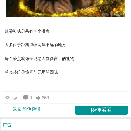
蓝碧海峡总共有36个潜点
大多位于距离海峡两岸不远的地方
每个潜点就像圣诞老人偷偷留下的礼物
总会带给你惊喜与无尽的回味
0
668
1w+
返回 钓鱼杂谈
广告