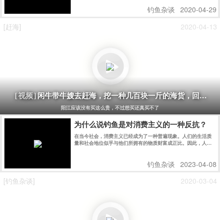
钓鱼杂谈
2020-04-29
[赶海]
2020-04-13
闲牛带牛嫂去赶海，挖一种几百块一斤的海货，回家煮
[视频]
阳江应该没有买这么贵，不过想买还真买不了
为什么说钓鱼是对消费主义的一种反抗？
在当今社会，消费主义已经成为了一种普遍现象。人们的生活质
量和社会地位似乎与他们所拥有的物质财富成正比。因此，人们
往往会不断追求更多的物质财富，不断地购买各种商品，从而导
致资源的浪费和环境的破坏。然而，钓鱼却是一种与消费主义相
钓鱼杂谈
2023-04-08
反的生活方式，它是对消费主义的反抗。 图片 首先，钓鱼并不
需要过多的物质财富。只需要一条鱼线、一个鱼钩和一些鱼饵，
就能够享受到钓鱼的乐趣。相比于其他娱乐活动，钓鱼的成本要
[钓鱼杂谈]
2020-03-04
低得多。而且，钓鱼的过程中，人们可以感受到大自然的美丽和
宁静，可以让人们放松身心，释放压力，远离城市的喧嚣和污
染。 图片 其次，钓鱼可以让人们更好地理解和尊重自然界的规
律，从而更好地保护环境和生态系统。在钓鱼的过程中，人们需
要了解鱼类的生态习性、饵料的选择和使用，以及天气的变化对
钓鱼的影响等等。这些知识都需要在实践中逐渐掌握，而且需要