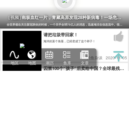
长期的观察和研究。通过钓鱼，人们可以更加深入地了解生态系
统的运作，从而更好地保护和利用自然资源。 最后，钓鱼的过程
也是一种反消费主义的过程。钓鱼需要耐心和毅力，需要等待和
观察，需要逐渐掌握技巧和经验。这些都是与现代消费主义追求
南极血红一片，青藏高原发现28种新病毒！一场危及75
[视频]
即时满足的心态相反的。钓鱼者需要学会等待和放慢节奏，需要
学会享受过程而非结果，需要学会与自然界和谐相处而非依赖人
全世界都在关注新冠肺炎的时候，一个关乎全球75亿人的消息，迅速淹没在信息流中。很少有人
造的环境和物品。这些习惯和价值观可以帮助人们摆脱消费主义
的束缚，追求精神上的自由和独立。
请把垃圾带回家！
海洋的某个角落，已经变成了这个样子！
钓鱼杂谈
2020-11-05
地区
地图
潮历
鱼库
文章
囚禁100个“孩子”后卖给中国？全球最残忍
监狱，本是为穷凶极恶的罪犯而设。在俄罗斯远东的纳霍德卡
港，却有一个特殊的监狱，囚禁着100多头鲸鱼。其中大部分仍
是幼鲸。
钓鱼杂谈
2019-01-15
All
Copyright © 2014
Eisk.CN
.
rights reserved
sitemap
粤公网安备 44170202000142号
粤ICP备14100453号-1
潮汐精灵
潮汐表精灵