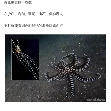
海兔更是数不胜数
在沙底、海鞘、珊瑚、礁石，留神看去
不时就能看到色彩鲜艳的海兔踟躇而行