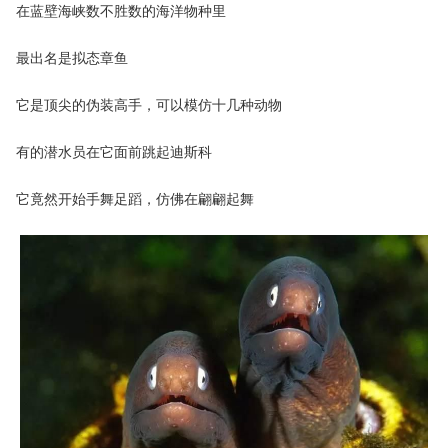
在蓝壁海峡数不胜数的海洋物种里
最出名是拟态章鱼
它是顶尖的伪装高手，可以模仿十几种动物
有的潜水员在它面前跳起迪斯科
它竟然开始手舞足蹈，仿佛在翩翩起舞