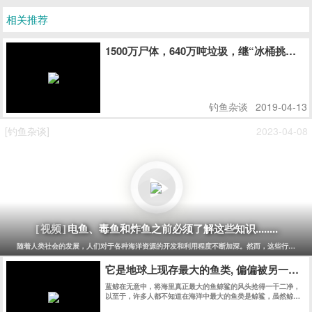
相关推荐
1500万尸体，640万吨垃圾，继“冰桶挑战
钓鱼杂谈
2019-04-13
[钓鱼杂谈]
2023-04-08
电鱼、毒鱼和炸鱼之前必须了解这些知识........
[视频]
随着人类社会的发展，人们对于各种海洋资源的开发和利用程度不断加深。然而，这些行为也同
它是地球上现存最大的鱼类, 偏偏被另一种
蓝鲸在无意中，将海里真正最大的鱼鲸鲨的风头抢得一干二净，
以至于，许多人都不知道在海洋中最大的鱼类是鲸鲨，虽然鲸鲨
和蓝鲸同样生活在大海里，但是，这两种动物完全不同。