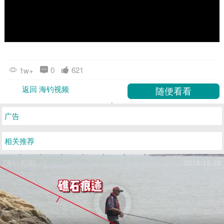
0
621
1w+
返回 海钓视频
广告
相关推荐
[海钓视频]
2018-12-28