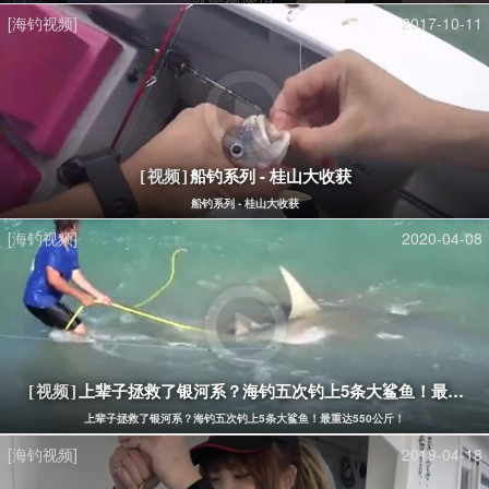
[海钓视频]
2017-10-11
船钓系列 - 桂山大收获
[视频]
船钓系列 - 桂山大收获
[海钓视频]
2020-04-08
上辈子拯救了银河系？海钓五次钓上5条大鲨鱼！最重达5
[视频]
上辈子拯救了银河系？海钓五次钓上5条大鲨鱼！最重达550公斤！
[海钓视频]
2019-04-18