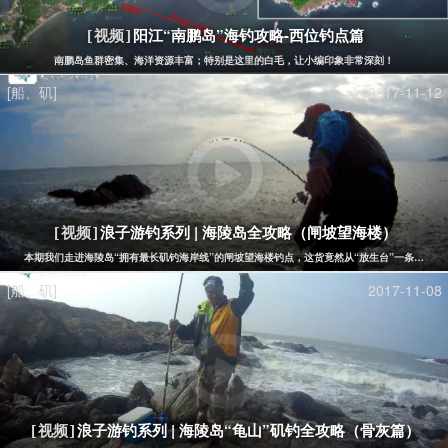
阳江“南鹏岛”海钓攻略-西位钓点篇
[视频]
南鹏岛鱼群密集、海洋资源丰富；特别是这里的白毛，让小编印象非常深刻！
[船、矶]
2017-11-12
浪子游钓系列 | 海陵岛全攻略（闸坡望海楼）
[视频]
本期我们走进海陵岛“拥有最长矶钓海岸线”的闸坡望海楼钓点，这货竟然从“放生台”一条栈道直
[船、矶]
2017-11-08
浪子游钓系列 | 海陵岛“龟山”矶钓全攻略（骨灰篇）
[视频]