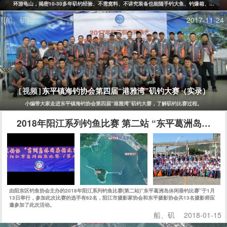
环游龟山，揭密10-30多年矶钓经验、不需窝料、不讲究装备也能随手钓大鱼、钓爆箱、追求"
[船、矶]
2017-11-24
东平镇海钓协会第四届“港雅湾”矶钓大赛（实录）
[视频]
小编带大家走进东平镇海钓协会第四届“港雅湾”矶钓大赛，了解矶钓比赛过程。
2018年阳江系列钓鱼比赛 第二站 “东平葛洲岛休闲
由阳东区钓鱼协会主办的2018年阳江系列钓鱼比赛(第二站)“东平葛洲岛休闲垂钓比赛”于1月
13日举行，参加此次比赛的选手有62名，阳江市摄影家协会和东平摄影协会共13名摄影师应
邀参加了此次活动。
船、矶
2018-01-15