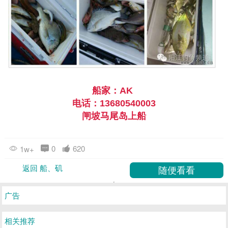
船家：AK 
电话：13680540003
闸坡马尾岛上船
0
620
1w+
返回 船、矶
广告
相关推荐