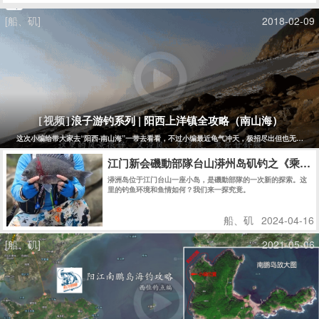
[船、矶]
2018-02-09
浪子游钓系列 | 阳西上洋镇全攻略（南山海）
[视频]
这次小编给带大家去“阳西-南山海”一带去看看，不过小编最近龟气冲天，极招尽出但也无力回天....
江门新会磯動部隊台山漭州岛矶钓之《乘风破
漭洲岛位于江门台山一座小岛，是磯動部隊的一次新的探索。这
里的钓鱼环境和鱼情如何？我们来一探究竟。
船、矶
2024-04-16
[船、矶]
2021-05-06