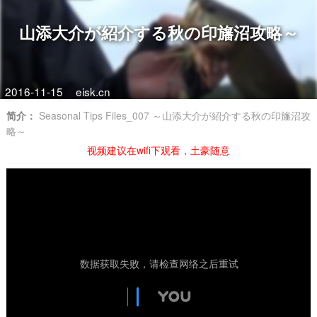
山添大介が紹介する秋の印旛沼攻略～
2016-11-15
eisk.cn
简介：
Seasonal Tips Files_007 ～山添大介が紹介する秋の印旛沼攻
略～
视频建议在wifi下观看，土豪随意