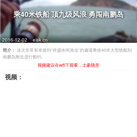
乘40米铁船 顶九级风浪 勇闯南鹏岛
2016-12-02
eisk.cn
简介：
这次非常有幸接到“祥盛休闲渔业”的邀请乘坐40米大型铁船到
南鹏岛附近进行船钓。
视频建议在wifi下观看，土豪随意
视频：