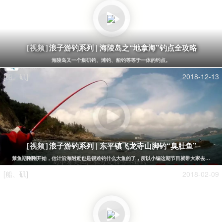
浪子游钓系列 | 海陵岛之“地拿海”钓点全攻略
[视频]
海陵岛又一个集矶钓、滩钓、船钓等等于一体的钓点。
[船、矶]
2018-12-13
浪子游钓系列 | 东平镇飞龙寺山脚钓“臭肚鱼”
[视频]
禁鱼期刚刚开始，估计沿海附近也是很难钓什么大鱼的了，所以小编这期节目就带大家去东平镇珍
[船、矶]
2018-02-09