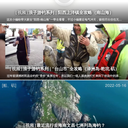
浪子游钓系列 | 阳西上洋镇全攻略（南山海）
[视频]
这次小编给带大家去“阳西-南山海”一带去看看，不过小编最近龟气冲天，极招尽出但也无力回天....
[船、矶]
2018-02-25
浪子游钓系列 | “台山市”全攻略（漭洲岛-乾坑.矶）
[视频]
过年前漭洲村民说去钓些“贵价”鱼来过年，所以我们一组人就匆匆忙忙来到了传说中的漭洲，也
[船、矶]
2022-05-16
最近流行去海南文昌七洲列岛海钓？
[视频]