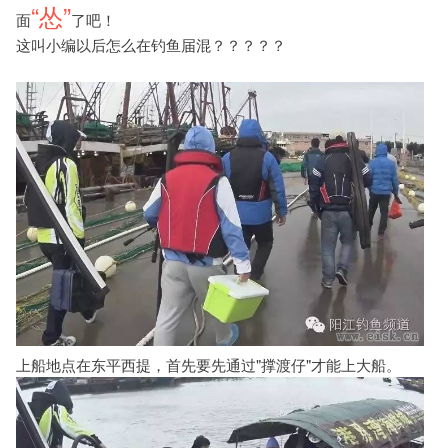
“怂”
面
了吧！
这叫小编以后怎么在钓鱼届混？？？？？
上船地点在东平西提，首先要先通过"撑渡仔"才能上大船。