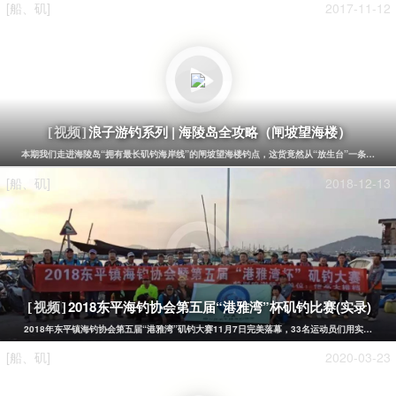
[船、矶]
2017-11-12
浪子游钓系列 | 海陵岛全攻略（闸坡望海楼）
[视频]
本期我们走进海陵岛“拥有最长矶钓海岸线”的闸坡望海楼钓点，这货竟然从“放生台”一条栈道直
[船、矶]
2018-12-13
2018东平海钓协会第五届“港雅湾”杯矶钓比赛(实录)
[视频]
2018年东平镇海钓协会第五届“港雅湾”矶钓大赛11月7日完美落幕，33名运动员们用实力，
[船、矶]
2020-03-23