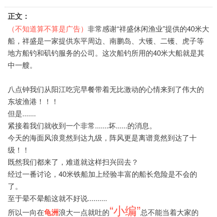
正文：
（不知道算不算是广告）
非常感谢“祥盛休闲渔业”提供的40米大
船，
祥盛是一家提供东平周边、南鹏岛、
大镬、二镬、虎子等
地方船钓和矶钓服务的公司。这次船钓所用的40米大船就是其
中一艘。
八点钟我们从阳江吃完早餐带着无比激动的心情来到了伟大的
东坡渔港！！！
但是.......
紧接着我们就收到一个非常.......坏......的消息。
今天的海面风浪竟然到达九级，阵风更是离谱竟然到达了十
级！！
既然我们都来了，难道就这样扫兴回去？
经过一番讨论，40米铁船加上经验丰富的船长危险是不会的
了。
至于晕不晕船这就不好说..........
“小编”
所以一向在
龟洲
浪大一点就吐的
总不能当着大家的