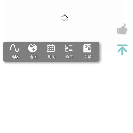
地区
地图
潮历
鱼库
文章
0
439
1w+
返回 船、矶
广告
相关推荐
[船、矶]
2017-11-12