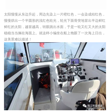
太阳慢慢从东边升起，周边先染上一片橙红色，一会染成桔红色，
慢慢烘出一个半圆形的浅红色轮光，轮光下面骨突地冒出半边鲜红
鲜红的太阳，越冒越高，转眼跳出水面，于是一轮又红又大的太阳
稳稳当当搁在海面上。就这样小编坐在船上饱眼了一次海上日出，
这美景难以描述！